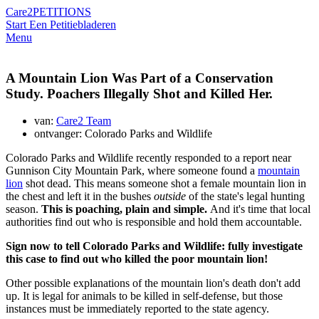
Care2
PETITIONS
Start Een Petitie
bladeren
Menu
A Mountain Lion Was Part of a Conservation
Study. Poachers Illegally Shot and Killed Her.
van:
Care2 Team
ontvanger: Colorado Parks and Wildlife
Colorado Parks and Wildlife recently responded to a report near
Gunnison City Mountain Park, where someone found a
mountain
lion
shot dead. This means someone shot
a female mountain lion in
the chest and left it in the bushes
outside
of the state's legal hunting
season.
This is poaching, plain and simple.
And it's time that local
authorities find out who is responsible and hold them accountable.
Sign now to tell Colorado Parks and Wildlife: fully investigate
this case to find out who killed the poor mountain lion!
Other possible explanations of the mountain lion's death don't add
up.
It is legal for animals to be killed in self-defense, but those
instances must be immediately reported to the state agency.