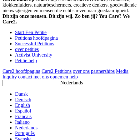
klokkenluiders, natuurbeschermers, creatieve denkers, goedwillende
nieuwsgierigen en mensen die echt streven naar goedaardigheid.
Dit zijn onze mensen. Dit zijn wij. Zo ben jij? You Care? We
Care2.
Start Een Petitie
Petitions hoofdpagina
Successful Petitions
over petities
Activist University
Petitie help
Care2 hoofdpagina
Care2 Petitions
over ons
partnerships
Media
Inquiry
contact met ons opnemen
help
Nederlands
Dansk
Deutsch
English
Español
Français
Italiano
Nederlands
Português
Svenska