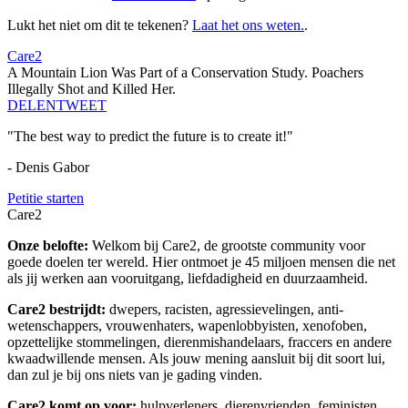
Lukt het niet om dit te tekenen?
Laat het ons weten.
.
Care2
A Mountain Lion Was Part of a Conservation Study. Poachers
Illegally Shot and Killed Her.
DELEN
TWEET
"The best way to predict the future is to create it!"
- Denis Gabor
Petitie starten
Care2
Onze belofte:
Welkom bij Care2, de grootste community voor
goede doelen ter wereld. Hier ontmoet je 45 miljoen mensen die net
als jij werken aan vooruitgang, liefdadigheid en duurzaamheid.
Care2 bestrijdt:
dwepers, racisten, agressievelingen, anti-
wetenschappers, vrouwenhaters, wapenlobbyisten, xenofoben,
opzettelijke stommelingen, dierenmishandelaars, fraccers en andere
kwaadwillende mensen. Als jouw mening aansluit bij dit soort lui,
dan zul je bij ons niets van je gading vinden.
Care2 komt op voor:
hulpverleners, dierenvrienden, feministen,