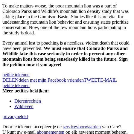
To make matters worse, the poor mountain lion was a part of
Colorado Parks and Wildlife's mountain lion density study that was
taking place in the Gunnison Basin. Studies like this are vital for
understanding mountain lion behavior and ensuring states prioritize
conservation. Now, one of the few mountain lions participating in
the study is dead.
Every animal lost to poaching is a needless, violent death that could
have been prevented.
We must ensure that Colorado Parks and
Wildlife take this case seriously in order to prevent any other
mountain lions from being senselessly killed in the future. Sign
the petition now if you agree!
petitie tekenen
DELEN
delen met mijn Facebook vrienden
TWEET
E-MAIL
petitie tekenen
Meer petities bekijken:
Dierenrechten
Wildleven
privacybeleid
Door te tekenen accepteer je de
servicevoorwaarden
van Care2
U kunt uw e-mail
abonnementen
op elk gewenst moment beheren.