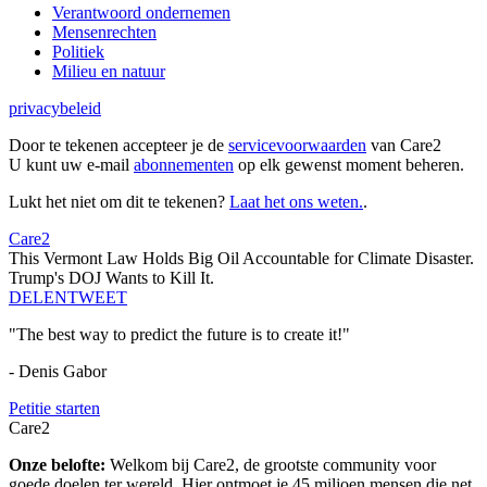
Verantwoord ondernemen
Mensenrechten
Politiek
Milieu en natuur
privacybeleid
Door te tekenen accepteer je de
servicevoorwaarden
van Care2
U kunt uw e-mail
abonnementen
op elk gewenst moment beheren.
Lukt het niet om dit te tekenen?
Laat het ons weten.
.
Care2
This Vermont Law Holds Big Oil Accountable for Climate Disaster.
Trump's DOJ Wants to Kill It.
DELEN
TWEET
"The best way to predict the future is to create it!"
- Denis Gabor
Petitie starten
Care2
Onze belofte:
Welkom bij Care2, de grootste community voor
goede doelen ter wereld. Hier ontmoet je 45 miljoen mensen die net