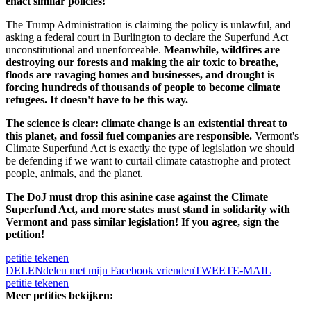
enact similar policies!
The Trump Administration is claiming the policy is unlawful, and
asking a federal court in Burlington to declare the Superfund Act
unconstitutional and unenforceable.
Meanwhile, wildfires are
destroying our forests and making the air toxic to breathe,
floods are ravaging homes and businesses, and drought is
forcing hundreds of thousands of people to become climate
refugees. It doesn't have to be this way.
The science is clear: climate change is an existential threat to
this planet, and fossil fuel companies are responsible.
Vermont's
Climate Superfund Act is exactly the type of legislation we should
be defending if we want to curtail climate catastrophe and protect
people, animals, and the planet.
The DoJ must drop this asinine case against the Climate
Superfund Act, and more states must stand in solidarity with
Vermont and pass similar legislation! If you agree, sign the
petition!
petitie tekenen
DELEN
delen met mijn Facebook vrienden
TWEET
E-MAIL
petitie tekenen
Meer petities bekijken: