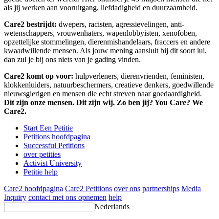
als jij werken aan vooruitgang, liefdadigheid en duurzaamheid.
Care2 bestrijdt:
dwepers, racisten, agressievelingen, anti-
wetenschappers, vrouwenhaters, wapenlobbyisten, xenofoben,
opzettelijke stommelingen, dierenmishandelaars, fraccers en andere
kwaadwillende mensen. Als jouw mening aansluit bij dit soort lui,
dan zul je bij ons niets van je gading vinden.
Care2 komt op voor:
hulpverleners, dierenvrienden, feministen,
klokkenluiders, natuurbeschermers, creatieve denkers, goedwillende
nieuwsgierigen en mensen die echt streven naar goedaardigheid.
Dit zijn onze mensen. Dit zijn wij. Zo ben jij? You Care? We
Care2.
Start Een Petitie
Petitions hoofdpagina
Successful Petitions
over petities
Activist University
Petitie help
Care2 hoofdpagina
Care2 Petitions
over ons
partnerships
Media
Inquiry
contact met ons opnemen
help
Nederlands