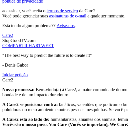
política de privacidade
ao assinar, você aceita o
termos de serviço
da Care2
Você pode gerenciar suas
assinaturas de e-mail
a qualquer momento.
Está tendo algum problema??
Avise-nos
.
Care2
StopGoodTV.com
COMPARTILHAR
TWEET
"The best way to predict the future is to create it!"
- Denis Gabor
Iniciar petição
Care2
Nossa promessa:
Bem-vindo(a) à Care2, a maior comunidade do mund
bondade e de um impacto duradouro.
A Care2 se posiciona contra:
fanáticos, valentões que praticam o bu
poluidoras do meio ambiente e outras pessoas mesquinhas. Se você pe
A Care2 está ao lado de:
humanitaristas, amantes dos animais, femini
Vocês são o nosso povo. You Care (Vocês se importam), We Car