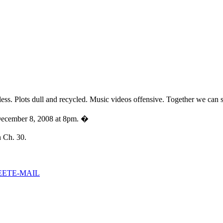
less. Plots dull and recycled. Music videos offensive. Together we can s
 December 8, 2008 at 8pm. �
 Ch. 30.
EET
E-MAIL