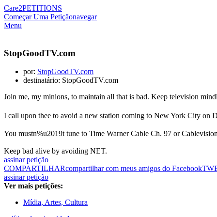
Care2
PETITIONS
Começar Uma Petição
navegar
Menu
StopGoodTV.com
por:
StopGoodTV.com
destinatário: StopGoodTV.com
Join me, my minions, to maintain all that is bad. Keep television mind
I call upon thee to avoid a new station coming to New York City on
You mustn%u2019t tune to Time Warner Cable Ch. 97 or Cablevision
Keep bad alive by avoiding NET.
assinar petição
COMPARTILHAR
compartilhar com meus amigos do Facebook
TW
assinar petição
Ver mais petições:
Mídia, Artes, Cultura