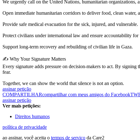
We urgently call on the United Nations, humanitarian organizations, a
Open immediate humanitarian corridors to deliver food, clean water, 
Provide safe medical evacuation for the sick, injured, and vulnerable.
Protect civilians under international law and ensure accountability for
Support long-term recovery and rebuilding of civilian life in Gaza.
✍️ Why Your Signature Matters
Every signature adds pressure on decision-makers to act. By signing th
fear.
Together, we can show the world that silence is not an option.
assinar petição
COMPARTILHAR
compartilhar com meus amigos do Facebook
TW
assinar petição
Ver mais petições:
Direitos humanos
política de privacidade
ao assinar, você aceita o
termos de serviço
da Care2