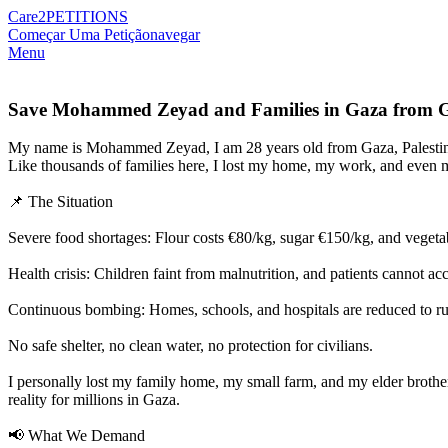
Care2
PETITIONS
Começar Uma Petição
navegar
Menu
Save Mohammed Zeyad and Families in Gaza from Ge
My name is Mohammed Zeyad, I am 28 years old from Gaza, Palesti
Like thousands of families here, I lost my home, my work, and even m
📌 The Situation
Severe food shortages: Flour costs €80/kg, sugar €150/kg, and vegetabl
Health crisis: Children faint from malnutrition, and patients cannot ac
Continuous bombing: Homes, schools, and hospitals are reduced to ru
No safe shelter, no clean water, no protection for civilians.
I personally lost my family home, my small farm, and my elder brother
reality for millions in Gaza.
📢 What We Demand