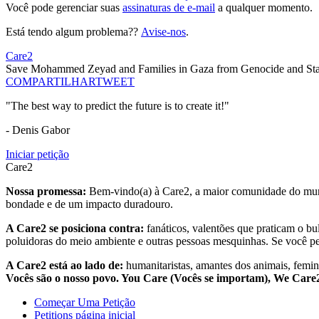
Você pode gerenciar suas
assinaturas de e-mail
a qualquer momento.
Está tendo algum problema??
Avise-nos
.
Care2
Save Mohammed Zeyad and Families in Gaza from Genocide and Sta
COMPARTILHAR
TWEET
"The best way to predict the future is to create it!"
- Denis Gabor
Iniciar petição
Care2
Nossa promessa:
Bem-vindo(a) à Care2, a maior comunidade do mund
bondade e de um impacto duradouro.
A Care2 se posiciona contra:
fanáticos, valentões que praticam o bu
poluidoras do meio ambiente e outras pessoas mesquinhas. Se você pe
A Care2 está ao lado de:
humanitaristas, amantes dos animais, femini
Vocês são o nosso povo. You Care (Vocês se importam), We Car
Começar Uma Petição
Petitions página inicial