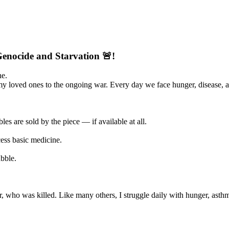
nocide and Starvation 🚨!
ne.
y loved ones to the ongoing war. Every day we face hunger, disease, an
es are sold by the piece — if available at all.
cess basic medicine.
bble.
, who was killed. Like many others, I struggle daily with hunger, asthm