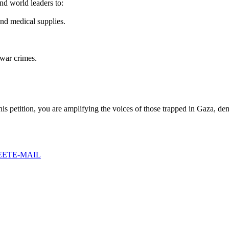
nd world leaders to:
and medical supplies.
 war crimes.
is petition, you are amplifying the voices of those trapped in Gaza, dem
EET
E-MAIL