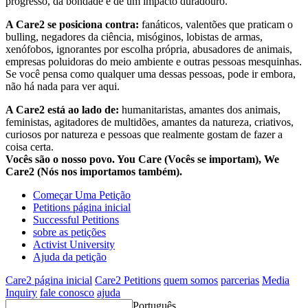
progresso, da bondade e de um impacto duradouro.
A Care2 se posiciona contra:
fanáticos, valentões que praticam o
bulling, negadores da ciência, misóginos, lobistas de armas,
xenófobos, ignorantes por escolha própria, abusadores de animais,
empresas poluidoras do meio ambiente e outras pessoas mesquinhas.
Se você pensa como qualquer uma dessas pessoas, pode ir embora,
não há nada para ver aqui.
A Care2 está ao lado de:
humanitaristas, amantes dos animais,
feministas, agitadores de multidões, amantes da natureza, criativos,
curiosos por natureza e pessoas que realmente gostam de fazer a
coisa certa.
Vocês são o nosso povo. You Care (Vocês se importam), We
Care2 (Nós nos importamos também).
Começar Uma Petição
Petitions página inicial
Successful Petitions
sobre as petições
Activist University
Ajuda da petição
Care2 página inicial
Care2 Petitions
quem somos
parcerias
Media
Inquiry
fale conosco
ajuda
Português