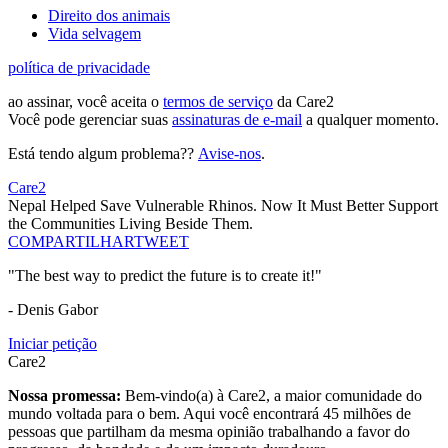
Direito dos animais
Vida selvagem
política de privacidade
ao assinar, você aceita o
termos de serviço
da Care2
Você pode gerenciar suas
assinaturas de e-mail
a qualquer momento.
Está tendo algum problema??
Avise-nos
.
Care2
Nepal Helped Save Vulnerable Rhinos. Now It Must Better Support
the Communities Living Beside Them.
COMPARTILHAR
TWEET
"The best way to predict the future is to create it!"
- Denis Gabor
Iniciar petição
Care2
Nossa promessa:
Bem-vindo(a) à Care2, a maior comunidade do
mundo voltada para o bem. Aqui você encontrará 45 milhões de
pessoas que partilham da mesma opinião trabalhando a favor do