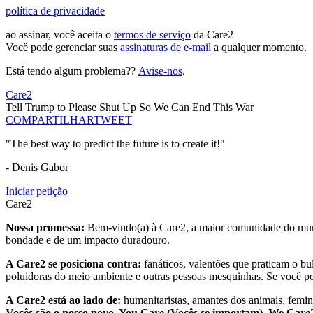
política de privacidade
ao assinar, você aceita o
termos de serviço
da Care2
Você pode gerenciar suas
assinaturas de e-mail
a qualquer momento.
Está tendo algum problema??
Avise-nos
.
Care2
Tell Trump to Please Shut Up So We Can End This War
COMPARTILHAR
TWEET
"The best way to predict the future is to create it!"
- Denis Gabor
Iniciar petição
Care2
Nossa promessa:
Bem-vindo(a) à Care2, a maior comunidade do mund
bondade e de um impacto duradouro.
A Care2 se posiciona contra:
fanáticos, valentões que praticam o bu
poluidoras do meio ambiente e outras pessoas mesquinhas. Se você pe
A Care2 está ao lado de:
humanitaristas, amantes dos animais, femini
Vocês são o nosso povo. You Care (Vocês se importam), We Car