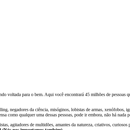
o voltada para o bem. Aqui você encontrará 45 milhões de pessoas qu
lling, negadores da ciência, misóginos, lobistas de armas, xenófobos, i
nsa como qualquer uma dessas pessoas, pode ir embora, não há nada pa
stas, agitadores de multidões, amantes da natureza, criativos, curiosos 
e2 (Nós nos importamos também).