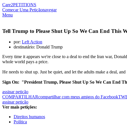
Care2
PETITIONS
Começar Uma Petição
navegar
Menu
Tell Trump to Please Shut Up So We Can End This 
por:
Left Action
destinatário: Donald Trump
Every time it appears we're close to a deal to end the Iran war, Donal
whole world pays a price.
He needs to shut up. Just be quiet, and let the adults make a deal, and
Sign On: "President Trump, Please Shut Up So We Can End Th
assinar petição
COMPARTILHAR
compartilhar com meus amigos do Facebook
TW
assinar petição
Ver mais petições:
Direitos humanos
Política