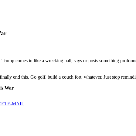
War
d Trump comes in like a wrecking ball, says or posts something profound
 finally end this. Go golf, build a couch fort, whatever. Just stop remin
is War
EET
E-MAIL