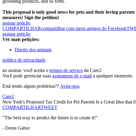
grooming products, and so forth.
This proposal is only good news for pets and their loving parents
measures! Sign the petition!
assinar petição
COMPARTILHAR
compartilhar com meus amigos do Facebook
TW
assinar petição
Ver mais petições:
Direito dos animais
política de privacidade
ao assinar, você aceita o
termos de serviço
da Care2
Você pode gerenciar suas
assinaturas de e-mail
a qualquer momento.
Está tendo algum problema??
Avise-nos
.
Care2
New York's Proposed Tax Credit for Pet Parents Is a Great Idea that
COMPARTILHAR
TWEET
"The best way to predict the future is to create it!"
- Denis Gabor