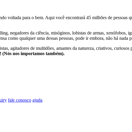
o voltada para o bem. Aqui você encontrará 45 milhões de pessoas qu
lling, negadores da ciência, misóginos, lobistas de armas, xenófobos, i
nsa como qualquer uma dessas pessoas, pode ir embora, não há nada pa
stas, agitadores de multidões, amantes da natureza, criativos, curiosos 
e2 (Nós nos importamos também).
uiry
fale conosco
ajuda