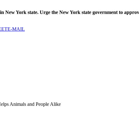
 in New York state. Urge the New York state government to approve t
EET
E-MAIL
 Helps Animals and People Alike