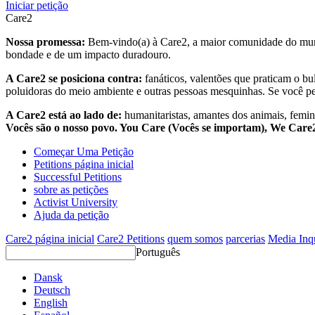
Iniciar petição
Care2
Nossa promessa:
Bem-vindo(a) à Care2, a maior comunidade do mund
bondade e de um impacto duradouro.
A Care2 se posiciona contra:
fanáticos, valentões que praticam o bu
poluidoras do meio ambiente e outras pessoas mesquinhas. Se você pe
A Care2 está ao lado de:
humanitaristas, amantes dos animais, femini
Vocês são o nosso povo. You Care (Vocês se importam), We Car
Começar Uma Petição
Petitions página inicial
Successful Petitions
sobre as petições
Activist University
Ajuda da petição
Care2 página inicial
Care2 Petitions
quem somos
parcerias
Media Inq
Português
Dansk
Deutsch
English