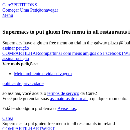
Care2
PETITIONS
Começar Uma Petição
navegar
Menu
Supermacs to put gluten free menu in all restaurants i
Supermacs have a gluten free menu on trial in the galway plaza @ ball
assinar petição
COMPARTILHAR
compartilhar com meus amigos do Facebook
TW
assinar petição
Ver mais petições:
Meio ambiente e vida selvagem
política de privacidade
ao assinar, você aceita o
termos de serviço
da Care2
Você pode gerenciar suas
assinaturas de e-mail
a qualquer momento.
Está tendo algum problema??
Avise-nos
.
Care2
Supermacs to put gluten free menu in all restaurants in ireland
COMPARTILHAR
TWEET