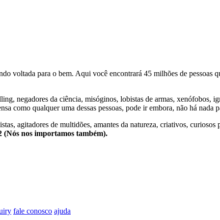
o voltada para o bem. Aqui você encontrará 45 milhões de pessoas qu
lling, negadores da ciência, misóginos, lobistas de armas, xenófobos, i
nsa como qualquer uma dessas pessoas, pode ir embora, não há nada pa
stas, agitadores de multidões, amantes da natureza, criativos, curiosos 
e2 (Nós nos importamos também).
uiry
fale conosco
ajuda