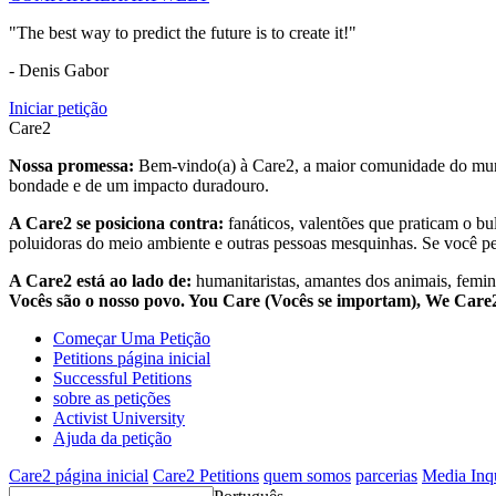
"The best way to predict the future is to create it!"
- Denis Gabor
Iniciar petição
Care2
Nossa promessa:
Bem-vindo(a) à Care2, a maior comunidade do mund
bondade e de um impacto duradouro.
A Care2 se posiciona contra:
fanáticos, valentões que praticam o bu
poluidoras do meio ambiente e outras pessoas mesquinhas. Se você pe
A Care2 está ao lado de:
humanitaristas, amantes dos animais, femini
Vocês são o nosso povo. You Care (Vocês se importam), We Car
Começar Uma Petição
Petitions página inicial
Successful Petitions
sobre as petições
Activist University
Ajuda da petição
Care2 página inicial
Care2 Petitions
quem somos
parcerias
Media Inq