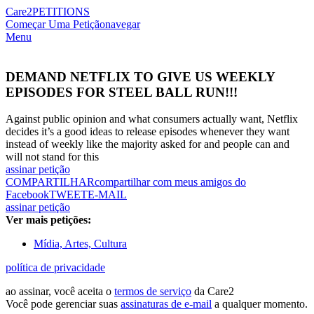
Care2
PETITIONS
Começar Uma Petição
navegar
Menu
DEMAND NETFLIX TO GIVE US WEEKLY
EPISODES FOR STEEL BALL RUN!!!
Against public opinion and what consumers actually want, Netflix
decides it’s a good ideas to release episodes whenever they want
instead of weekly like the majority asked for and people can and
will not stand for this
assinar petição
COMPARTILHAR
compartilhar com meus amigos do
Facebook
TWEET
E-MAIL
assinar petição
Ver mais petições:
Mídia, Artes, Cultura
política de privacidade
ao assinar, você aceita o
termos de serviço
da Care2
Você pode gerenciar suas
assinaturas de e-mail
a qualquer momento.