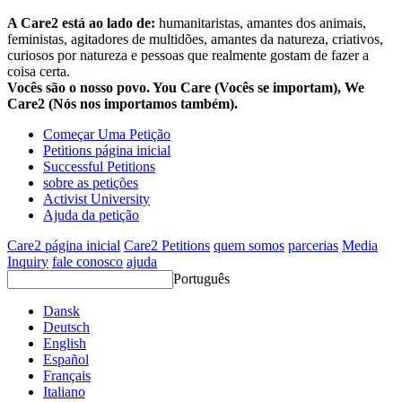
A Care2 está ao lado de:
humanitaristas, amantes dos animais,
feministas, agitadores de multidões, amantes da natureza, criativos,
curiosos por natureza e pessoas que realmente gostam de fazer a
coisa certa.
Vocês são o nosso povo. You Care (Vocês se importam), We
Care2 (Nós nos importamos também).
Começar Uma Petição
Petitions página inicial
Successful Petitions
sobre as petições
Activist University
Ajuda da petição
Care2 página inicial
Care2 Petitions
quem somos
parcerias
Media
Inquiry
fale conosco
ajuda
Português
Dansk
Deutsch
English
Español
Français
Italiano