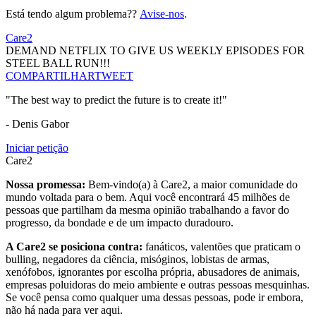
Está tendo algum problema??
Avise-nos
.
Care2
DEMAND NETFLIX TO GIVE US WEEKLY EPISODES FOR
STEEL BALL RUN!!!
COMPARTILHAR
TWEET
"The best way to predict the future is to create it!"
- Denis Gabor
Iniciar petição
Care2
Nossa promessa:
Bem-vindo(a) à Care2, a maior comunidade do
mundo voltada para o bem. Aqui você encontrará 45 milhões de
pessoas que partilham da mesma opinião trabalhando a favor do
progresso, da bondade e de um impacto duradouro.
A Care2 se posiciona contra:
fanáticos, valentões que praticam o
bulling, negadores da ciência, misóginos, lobistas de armas,
xenófobos, ignorantes por escolha própria, abusadores de animais,
empresas poluidoras do meio ambiente e outras pessoas mesquinhas.
Se você pensa como qualquer uma dessas pessoas, pode ir embora,
não há nada para ver aqui.