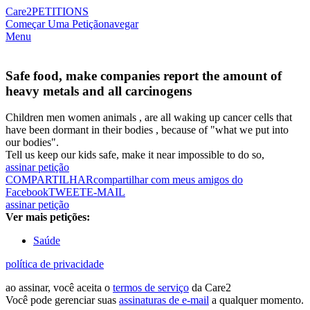
Care2
PETITIONS
Começar Uma Petição
navegar
Menu
Safe food, make companies report the amount of
heavy metals and all carcinogens
Children men women animals , are all waking up cancer cells that
have been dormant in their bodies , because of "what we put into
our bodies".
Tell us keep our kids safe, make it near impossible to do so,
assinar petição
COMPARTILHAR
compartilhar com meus amigos do
Facebook
TWEET
E-MAIL
assinar petição
Ver mais petições:
Saúde
política de privacidade
ao assinar, você aceita o
termos de serviço
da Care2
Você pode gerenciar suas
assinaturas de e-mail
a qualquer momento.