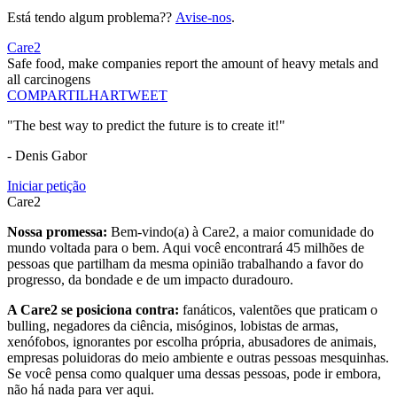
Está tendo algum problema??
Avise-nos
.
Care2
Safe food, make companies report the amount of heavy metals and
all carcinogens
COMPARTILHAR
TWEET
"The best way to predict the future is to create it!"
- Denis Gabor
Iniciar petição
Care2
Nossa promessa:
Bem-vindo(a) à Care2, a maior comunidade do
mundo voltada para o bem. Aqui você encontrará 45 milhões de
pessoas que partilham da mesma opinião trabalhando a favor do
progresso, da bondade e de um impacto duradouro.
A Care2 se posiciona contra:
fanáticos, valentões que praticam o
bulling, negadores da ciência, misóginos, lobistas de armas,
xenófobos, ignorantes por escolha própria, abusadores de animais,
empresas poluidoras do meio ambiente e outras pessoas mesquinhas.
Se você pensa como qualquer uma dessas pessoas, pode ir embora,
não há nada para ver aqui.