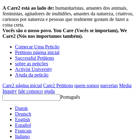
A Care2 está ao lado de:
humanitaristas, amantes dos animais,
feministas, agitadores de multidões, amantes da natureza, criativos,
curiosos por natureza e pessoas que realmente gostam de fazer a
coisa certa.
Vocês são o nosso povo. You Care (Vocês se importam), We
Care2 (Nós nos importamos também).
Começar Uma Petição
Petitions página inicial
Successful Petitions
sobre as petições
Activist University
Ajuda da petição
Care2 página inicial
Care2 Petitions
quem somos
parcerias
Media
Inquiry
fale conosco
ajuda
Português
Dansk
Deutsch
English
Español
Français
Italiano