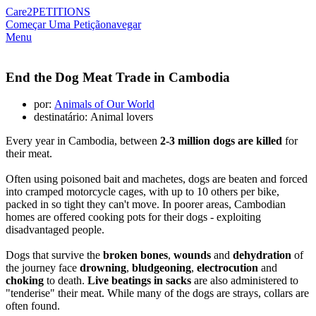
Care2
PETITIONS
Começar Uma Petição
navegar
Menu
End the Dog Meat Trade in Cambodia
por:
Animals of Our World
destinatário: Animal lovers
Every year in Cambodia, between
2-3 million dogs are killed
for
their meat.
Often using poisoned bait and machetes, dogs are beaten and forced
into cramped motorcycle cages, with up to 10 others per bike,
packed in so tight they can't move. In poorer areas, Cambodian
homes are offered cooking pots for their dogs - exploiting
disadvantaged people.
Dogs that survive the
broken bones
,
wounds
and
dehydration
of
the journey face
drowning
,
bludgeoning
,
electrocution
and
choking
to death.
Live beatings in sacks
are also administered to
"tenderise" their meat. While many of the dogs are strays, collars are
often found.