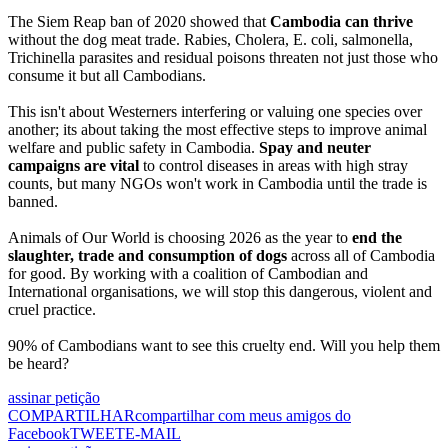
The Siem Reap ban of 2020 showed that
Cambodia can thrive
without the dog meat trade. Rabies, Cholera, E. coli, salmonella,
Trichinella parasites and residual poisons threaten not just those who
consume it but all Cambodians.
This isn't about Westerners interfering or valuing one species over
another; its about taking the most effective steps to improve animal
welfare and public safety in Cambodia.
Spay and neuter
campaigns
are vital
to control diseases in areas with high stray
counts, but many NGOs won't work in Cambodia until the trade is
banned.
Animals of Our World is choosing 2026 as the year to
end the
slaughter, trade and consumption of dogs
across all of Cambodia
for good. By working with a coalition of Cambodian and
International organisations, we will stop this dangerous, violent and
cruel practice.
90% of Cambodians want to see this cruelty end. Will you help them
be heard?
assinar petição
COMPARTILHAR
compartilhar com meus amigos do
Facebook
TWEET
E-MAIL