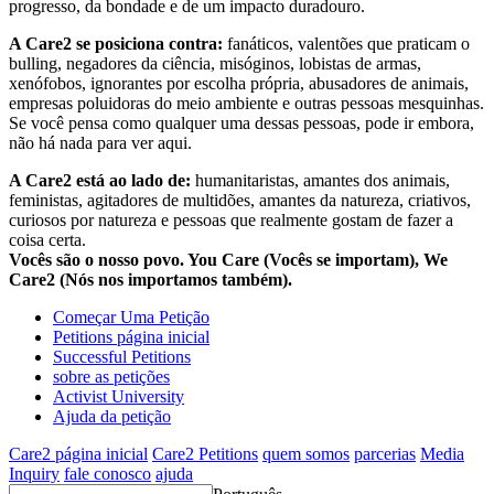
progresso, da bondade e de um impacto duradouro.
A Care2 se posiciona contra:
fanáticos, valentões que praticam o
bulling, negadores da ciência, misóginos, lobistas de armas,
xenófobos, ignorantes por escolha própria, abusadores de animais,
empresas poluidoras do meio ambiente e outras pessoas mesquinhas.
Se você pensa como qualquer uma dessas pessoas, pode ir embora,
não há nada para ver aqui.
A Care2 está ao lado de:
humanitaristas, amantes dos animais,
feministas, agitadores de multidões, amantes da natureza, criativos,
curiosos por natureza e pessoas que realmente gostam de fazer a
coisa certa.
Vocês são o nosso povo. You Care (Vocês se importam), We
Care2 (Nós nos importamos também).
Começar Uma Petição
Petitions página inicial
Successful Petitions
sobre as petições
Activist University
Ajuda da petição
Care2 página inicial
Care2 Petitions
quem somos
parcerias
Media
Inquiry
fale conosco
ajuda