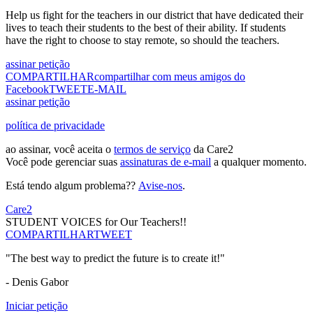
Help us fight for the teachers in our district that have dedicated their
lives to teach their students to the best of their ability. If students
have the right to choose to stay remote, so should the teachers.
assinar petição
COMPARTILHAR
compartilhar com meus amigos do
Facebook
TWEET
E-MAIL
assinar petição
política de privacidade
ao assinar, você aceita o
termos de serviço
da Care2
Você pode gerenciar suas
assinaturas de e-mail
a qualquer momento.
Está tendo algum problema??
Avise-nos
.
Care2
STUDENT VOICES for Our Teachers!!
COMPARTILHAR
TWEET
"The best way to predict the future is to create it!"
- Denis Gabor
Iniciar petição