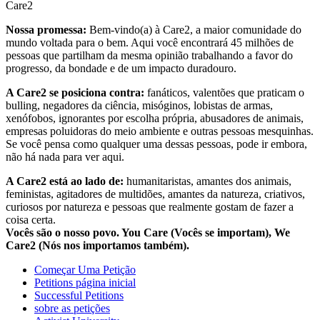
Care2
Nossa promessa:
Bem-vindo(a) à Care2, a maior comunidade do
mundo voltada para o bem. Aqui você encontrará 45 milhões de
pessoas que partilham da mesma opinião trabalhando a favor do
progresso, da bondade e de um impacto duradouro.
A Care2 se posiciona contra:
fanáticos, valentões que praticam o
bulling, negadores da ciência, misóginos, lobistas de armas,
xenófobos, ignorantes por escolha própria, abusadores de animais,
empresas poluidoras do meio ambiente e outras pessoas mesquinhas.
Se você pensa como qualquer uma dessas pessoas, pode ir embora,
não há nada para ver aqui.
A Care2 está ao lado de:
humanitaristas, amantes dos animais,
feministas, agitadores de multidões, amantes da natureza, criativos,
curiosos por natureza e pessoas que realmente gostam de fazer a
coisa certa.
Vocês são o nosso povo. You Care (Vocês se importam), We
Care2 (Nós nos importamos também).
Começar Uma Petição
Petitions página inicial
Successful Petitions
sobre as petições