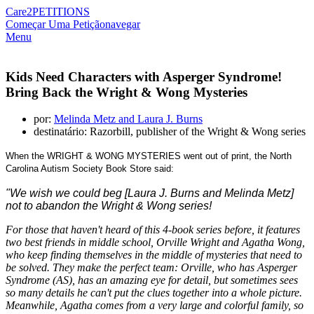
Care2
PETITIONS
Começar Uma Petição
navegar
Menu
Kids Need Characters with Asperger Syndrome!
Bring Back the Wright & Wong Mysteries
por:
Melinda Metz and Laura J. Burns
destinatário: Razorbill, publisher of the Wright & Wong series
When the WRIGHT & WONG MYSTERIES went out of print, the North
Carolina Autism Society Book Store said:
"We wish we could beg [Laura J. Burns and Melinda Metz]
not to abandon the Wright & Wong series!
For those that haven't heard of this 4-book series before, it features
two best friends in middle school,
Orville Wright
and Agatha Wong,
who keep finding themselves in the middle of mysteries that need to
be solved. They make the perfect team: Orville, who has Asperger
Syndrome (AS), has an amazing eye for detail, but sometimes sees
so many details he can't put the clues together into a whole picture.
Meanwhile, Agatha comes from a very large and colorful family, so