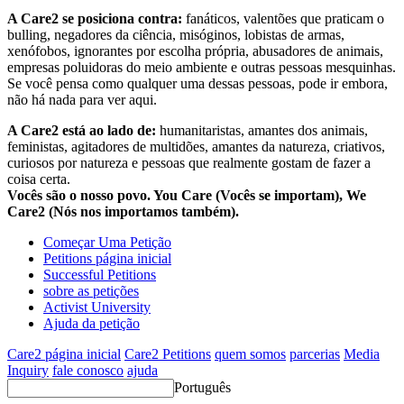
A Care2 se posiciona contra:
fanáticos, valentões que praticam o
bulling, negadores da ciência, misóginos, lobistas de armas,
xenófobos, ignorantes por escolha própria, abusadores de animais,
empresas poluidoras do meio ambiente e outras pessoas mesquinhas.
Se você pensa como qualquer uma dessas pessoas, pode ir embora,
não há nada para ver aqui.
A Care2 está ao lado de:
humanitaristas, amantes dos animais,
feministas, agitadores de multidões, amantes da natureza, criativos,
curiosos por natureza e pessoas que realmente gostam de fazer a
coisa certa.
Vocês são o nosso povo. You Care (Vocês se importam), We
Care2 (Nós nos importamos também).
Começar Uma Petição
Petitions página inicial
Successful Petitions
sobre as petições
Activist University
Ajuda da petição
Care2 página inicial
Care2 Petitions
quem somos
parcerias
Media
Inquiry
fale conosco
ajuda
Português