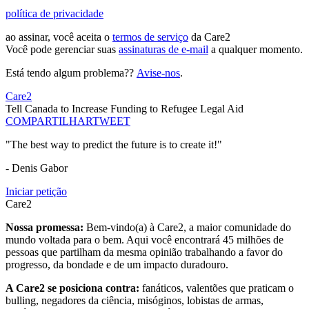
política de privacidade
ao assinar, você aceita o
termos de serviço
da Care2
Você pode gerenciar suas
assinaturas de e-mail
a qualquer momento.
Está tendo algum problema??
Avise-nos
.
Care2
Tell Canada to Increase Funding to Refugee Legal Aid
COMPARTILHAR
TWEET
"The best way to predict the future is to create it!"
- Denis Gabor
Iniciar petição
Care2
Nossa promessa:
Bem-vindo(a) à Care2, a maior comunidade do
mundo voltada para o bem. Aqui você encontrará 45 milhões de
pessoas que partilham da mesma opinião trabalhando a favor do
progresso, da bondade e de um impacto duradouro.
A Care2 se posiciona contra:
fanáticos, valentões que praticam o
bulling, negadores da ciência, misóginos, lobistas de armas,