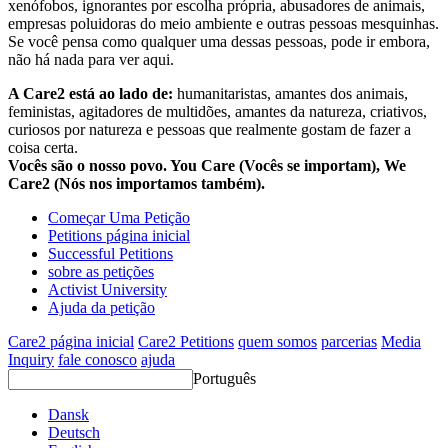
xenófobos, ignorantes por escolha própria, abusadores de animais,
empresas poluidoras do meio ambiente e outras pessoas mesquinhas.
Se você pensa como qualquer uma dessas pessoas, pode ir embora,
não há nada para ver aqui.
A Care2 está ao lado de:
humanitaristas, amantes dos animais,
feministas, agitadores de multidões, amantes da natureza, criativos,
curiosos por natureza e pessoas que realmente gostam de fazer a
coisa certa.
Vocês são o nosso povo. You Care (Vocês se importam), We
Care2 (Nós nos importamos também).
Começar Uma Petição
Petitions página inicial
Successful Petitions
sobre as petições
Activist University
Ajuda da petição
Care2 página inicial
Care2 Petitions
quem somos
parcerias
Media
Inquiry
fale conosco
ajuda
Português
Dansk
Deutsch