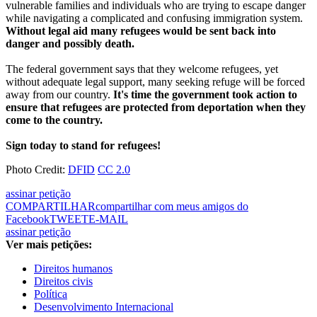
vulnerable families and individuals who are trying to escape danger
while navigating a complicated and confusing immigration system.
Without legal aid many refugees would be sent back into
danger and possibly death.
The federal government says that they welcome refugees, yet
without adequate legal support, many seeking refuge will be forced
away from our country.
It's time the government took action to
ensure that refugees are protected from deportation when they
come to the country.
Sign today to stand for refugees!
Photo Credit:
DFID
CC 2.0
assinar petição
COMPARTILHAR
compartilhar com meus amigos do
Facebook
TWEET
E-MAIL
assinar petição
Ver mais petições:
Direitos humanos
Direitos civis
Política
Desenvolvimento Internacional