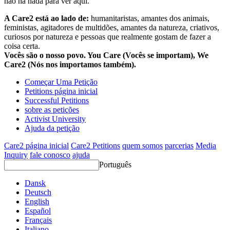
não há nada para ver aqui.
A Care2 está ao lado de:
humanitaristas, amantes dos animais,
feministas, agitadores de multidões, amantes da natureza, criativos,
curiosos por natureza e pessoas que realmente gostam de fazer a
coisa certa.
Vocês são o nosso povo. You Care (Vocês se importam), We
Care2 (Nós nos importamos também).
Começar Uma Petição
Petitions página inicial
Successful Petitions
sobre as petições
Activist University
Ajuda da petição
Care2 página inicial
Care2 Petitions
quem somos
parcerias
Media
Inquiry
fale conosco
ajuda
Português
Dansk
Deutsch
English
Español
Français
Italiano