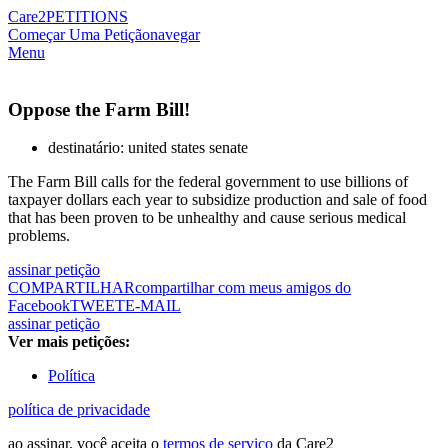
Care2
PETITIONS
Começar Uma Petição
navegar
Menu
Oppose the Farm Bill!
destinatário: united states senate
The Farm Bill calls for the federal government to use billions of
taxpayer dollars each year to subsidize production and sale of food
that has been proven to be unhealthy and cause serious medical
problems.
assinar petição
COMPARTILHAR
compartilhar com meus amigos do
Facebook
TWEET
E-MAIL
assinar petição
Ver mais petições:
Política
política de privacidade
ao assinar, você aceita o
termos de serviço
da Care2