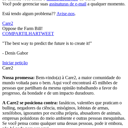
Você pode gerenciar suas
assinaturas de e-mail
a qualquer momento.
Está tendo algum problema??
Avise-nos
.
Care2
Oppose the Farm Bill!
COMPARTILHAR
TWEET
"The best way to predict the future is to create it!"
- Denis Gabor
Iniciar petição
Care2
Nossa promessa:
Bem-vindo(a) à Care2, a maior comunidade do
mundo voltada para o bem. Aqui você encontrará 45 milhões de
pessoas que partilham da mesma opinião trabalhando a favor do
progresso, da bondade e de um impacto duradouro.
A Care2 se posiciona contra:
fanáticos, valentões que praticam o
bulling, negadores da ciência, misóginos, lobistas de armas,
xenófobos, ignorantes por escolha própria, abusadores de animais,
empresas poluidoras do meio ambiente e outras pessoas mesquinhas.
Se você pensa como qualquer uma dessas pessoas, pode ir embora,