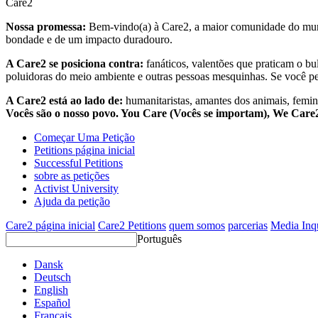
Care2
Nossa promessa:
Bem-vindo(a) à Care2, a maior comunidade do mund
bondade e de um impacto duradouro.
A Care2 se posiciona contra:
fanáticos, valentões que praticam o bu
poluidoras do meio ambiente e outras pessoas mesquinhas. Se você pe
A Care2 está ao lado de:
humanitaristas, amantes dos animais, femini
Vocês são o nosso povo. You Care (Vocês se importam), We Car
Começar Uma Petição
Petitions página inicial
Successful Petitions
sobre as petições
Activist University
Ajuda da petição
Care2 página inicial
Care2 Petitions
quem somos
parcerias
Media Inq
Português
Dansk
Deutsch
English
Español
Français