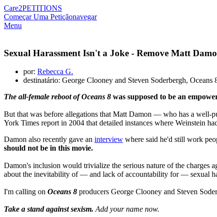
Care2
PETITIONS
Começar Uma Petição
navegar
Menu
Sexual Harassment Isn't a Joke - Remove Matt Dam
por:
Rebecca G.
destinatário: George Clooney and Steven Soderbergh, Oceans 
The all-female reboot of Oceans 8
was supposed to be an empower
But that was before allegations that Matt Damon — who has a well-
York Times report in 2004 that detailed instances where Weinstein ha
Damon also recently gave an
interview
where said he'd still work peo
should not be in this movie.
Damon's inclusion would trivialize the serious nature of the charges 
about the inevitability of — and lack of accountability for — sexual 
I'm calling on
Oceans 8
producers George Clooney and Steven Soder
Take a stand against sexism.
Add your name now.