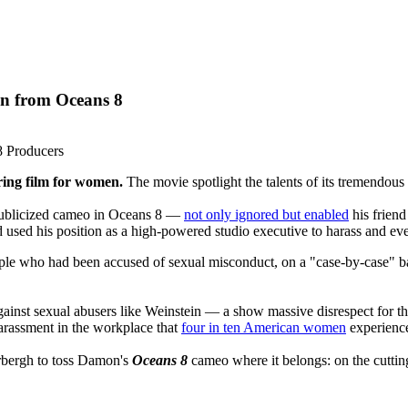
on from Oceans 8
8 Producers
ing film for women.
The movie spotlight the talents of its tremendous
publicized cameo in Oceans 8 —
not only ignored but enabled
his friend
d used his position as a high-powered studio executive to harass and e
ple who had been accused of sexual misconduct, on a "case-by-case" bas
against sexual abusers like Weinstein — a show massive disrespect for 
harassment in the workplace that
four in ten American women
experienc
bergh to toss Damon's
Oceans 8
cameo where it belongs: on the cuttin