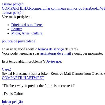
assinar petição
COMPARTILHAR
compartilhar com meus amigos do Facebook
TW
assinar petição
Ver mais petições:
Direitos das mulheres
Política
Mídia, Artes, Cultura
política de privacidade
ao assinar, você aceita o
termos de serviço
da Care2
Você pode gerenciar suas
assinaturas de e-mail
a qualquer momento.
Está tendo algum problema??
Avise-nos
.
Care2
Sexual Harassment Isn't a Joke - Remove Matt Damon from Oceans 
COMPARTILHAR
TWEET
"The best way to predict the future is to create it!"
- Denis Gabor
Iniciar petição