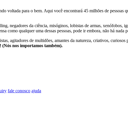
o voltada para o bem. Aqui você encontrará 45 milhões de pessoas qu
lling, negadores da ciência, misóginos, lobistas de armas, xenófobos, i
nsa como qualquer uma dessas pessoas, pode ir embora, não há nada pa
stas, agitadores de multidões, amantes da natureza, criativos, curiosos 
e2 (Nós nos importamos também).
uiry
fale conosco
ajuda