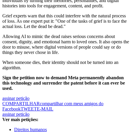
individuals by turning their memories, personalities, and digital
histories into tools for engagement, content, and profit.
Grief experts warn that this could interfere with the natural process
of loss. As one expert put it: "One of the tasks of grief is to face the
actual loss. Let the dead be dead."
Allowing AI to mimic the dead raises serious concerns about
consent, dignity, and emotional harm to loved ones. It also opens the
door to misuse, where digital versions of people could say or do
things they never chose in life.
When someone dies, their identity should not be turned into an
algorithm.
Sign the petition now to demand Meta permanently abandon
this technology and surrender the patent before it can ever be
used.
assinar petição
COMPARTILHAR
compartilhar com meus amigos do
Facebook
TWEET
E-MAIL
assinar petição
Ver mais petições:
Direitos humanos