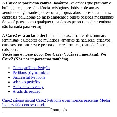
A Care2 se posiciona contra:
fanáticos, valentões que praticam o
bulling, negadores da ciência, misóginos, lobistas de armas,
xenófobos, ignorantes por escolha própria, abusadores de animais,
empresas poluidoras do meio ambiente e outras pessoas mesquinhas.
Se você pensa como qualquer uma dessas pessoas, pode ir embora,
não há nada para ver aqui.
A Care2 está ao lado de:
humanitaristas, amantes dos animais,
feministas, agitadores de multidões, amantes da natureza, criativos,
curiosos por natureza e pessoas que realmente gostam de fazer a
coisa certa.
Vocês são o nosso povo. You Care (Vocês se importam), We
Care2 (Nós nos importamos também).
Começar Uma Petição
Petitions página inicial
Successful Petitions
sobre as petições
Activist University
Ajuda da petição
Care2 página inicial
Care2 Petitions
quem somos
parcerias
Media
Inquiry
fale conosco
ajuda
Português