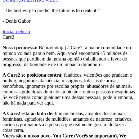
"The best way to predict the future is to create it!"
- Denis Gabor
Iniciar petição
Care2
Nossa promessa:
Bem-vindo(a) à Care2, a maior comunidade do
mundo voltada para o bem. Aqui você encontrará 45 milhões de
pessoas que partilham da mesma opinião trabalhando a favor do
progresso, da bondade e de um impacto duradouro.
A Care2 se posiciona contra:
fanáticos, valentões que praticam o
bulling, negadores da ciência, misóginos, lobistas de armas,
xenófobos, ignorantes por escolha própria, abusadores de animais,
empresas poluidoras do meio ambiente e outras pessoas mesquinhas.
Se você pensa como qualquer uma dessas pessoas, pode ir embora,
não há nada para ver aqui.
A Care2 está ao lado de:
humanitaristas, amantes dos animais,
feministas, agitadores de multidões, amantes da natureza, criativos,
curiosos por natureza e pessoas que realmente gostam de fazer a
coisa certa.
Vocês são o nosso povo. You Care (Vocês se importam), We