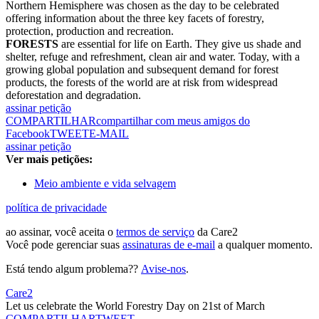
Northern Hemisphere was chosen as the day to be celebrated
offering information about the three key facets of forestry,
protection, production and recreation.
FORESTS
are essential for life on Earth. They give us shade and
shelter, refuge and refreshment, clean air and water. Today, with a
growing global population and subsequent demand for forest
products, the forests of the world are at risk from widespread
deforestation and degradation.
assinar petição
COMPARTILHAR
compartilhar com meus amigos do
Facebook
TWEET
E-MAIL
assinar petição
Ver mais petições:
Meio ambiente e vida selvagem
política de privacidade
ao assinar, você aceita o
termos de serviço
da Care2
Você pode gerenciar suas
assinaturas de e-mail
a qualquer momento.
Está tendo algum problema??
Avise-nos
.
Care2
Let us celebrate the World Forestry Day on 21st of March
COMPARTILHAR
TWEET