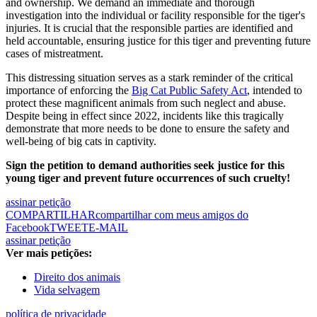
and ownership. We demand an immediate and thorough
investigation into the individual or facility responsible for the tiger's
injuries. It is crucial that the responsible parties are identified and
held accountable, ensuring justice for this tiger and preventing future
cases of mistreatment.
This distressing situation serves as a stark reminder of the critical
importance of enforcing the
Big Cat Public Safety Act
, intended to
protect these magnificent animals from such neglect and abuse.
Despite being in effect since 2022, incidents like this tragically
demonstrate that more needs to be done to ensure the safety and
well-being of big cats in captivity.
Sign the petition to demand authorities seek justice for this
young tiger and prevent future occurrences of such cruelty!
assinar petição
COMPARTILHAR
compartilhar com meus amigos do
Facebook
TWEET
E-MAIL
assinar petição
Ver mais petições:
Direito dos animais
Vida selvagem
política de privacidade