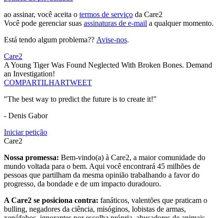
ao assinar, você aceita o
termos de serviço
da Care2
Você pode gerenciar suas
assinaturas de e-mail
a qualquer momento.
Está tendo algum problema??
Avise-nos
.
Care2
A Young Tiger Was Found Neglected With Broken Bones. Demand
an Investigation!
COMPARTILHAR
TWEET
"The best way to predict the future is to create it!"
- Denis Gabor
Iniciar petição
Care2
Nossa promessa:
Bem-vindo(a) à Care2, a maior comunidade do
mundo voltada para o bem. Aqui você encontrará 45 milhões de
pessoas que partilham da mesma opinião trabalhando a favor do
progresso, da bondade e de um impacto duradouro.
A Care2 se posiciona contra:
fanáticos, valentões que praticam o
bulling, negadores da ciência, misóginos, lobistas de armas,
xenófobos, ignorantes por escolha própria, abusadores de animais,