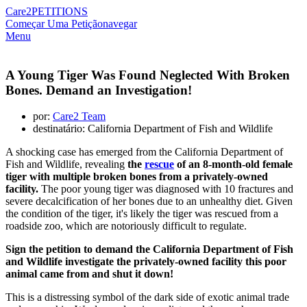
Care2
PETITIONS
Começar Uma Petição
navegar
Menu
A Young Tiger Was Found Neglected With Broken
Bones. Demand an Investigation!
por:
Care2 Team
destinatário: California Department of Fish and Wildlife
A shocking case has emerged from the California Department of
Fish and Wildlife, revealing
the
rescue
of an 8-month-old female
tiger with multiple broken bones from a privately-owned
facility.
The poor young tiger was diagnosed with 10 fractures and
severe decalcification of her bones due to an unhealthy diet. Given
the condition of the tiger, it's likely the tiger was rescued from a
roadside zoo, which are notoriously difficult to regulate.
Sign the petition to demand the California Department of Fish
and Wildlife investigate the privately-owned facility this poor
animal came from and shut it down!
This is a distressing symbol of the dark side of exotic animal trade