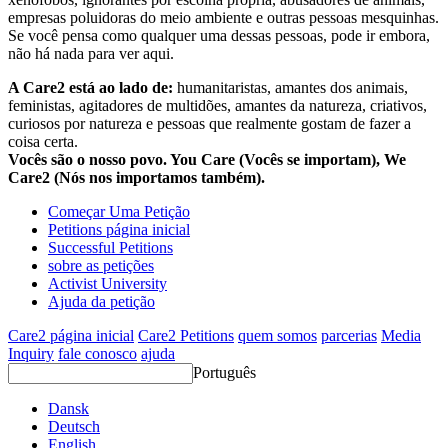
empresas poluidoras do meio ambiente e outras pessoas mesquinhas.
Se você pensa como qualquer uma dessas pessoas, pode ir embora,
não há nada para ver aqui.
A Care2 está ao lado de:
humanitaristas, amantes dos animais,
feministas, agitadores de multidões, amantes da natureza, criativos,
curiosos por natureza e pessoas que realmente gostam de fazer a
coisa certa.
Vocês são o nosso povo. You Care (Vocês se importam), We
Care2 (Nós nos importamos também).
Começar Uma Petição
Petitions página inicial
Successful Petitions
sobre as petições
Activist University
Ajuda da petição
Care2 página inicial
Care2 Petitions
quem somos
parcerias
Media
Inquiry
fale conosco
ajuda
Português
Dansk
Deutsch
English