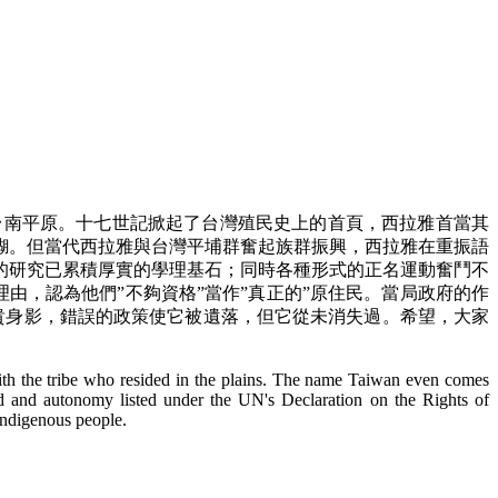
大台南平原。十七世記掀起了台灣殖民史上的首頁，西拉雅首當其
糊。但當代西拉雅與台灣平埔群奮起族群振興，西拉雅在重振語
的研究已累積厚實的學理基石；同時各種形式的正名運動奮鬥不
由，認為他們”不夠資格”當作”真正的”原住民。當局政府的作
貴身影，錯誤的政策使它被遺落，但它從未消失過。希望，大家
with the tribe who resided in the plains. The name Taiwan even comes
nd and autonomy listed under the UN's Declaration on the Rights of
 indigenous people.