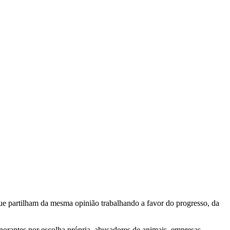
e partilham da mesma opinião trabalhando a favor do progresso, da
gnorantes por escolha própria, abusadores de animais, empresas