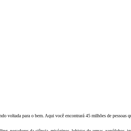
o voltada para o bem. Aqui você encontrará 45 milhões de pessoas qu
lling, negadores da ciência, misóginos, lobistas de armas, xenófobos, i