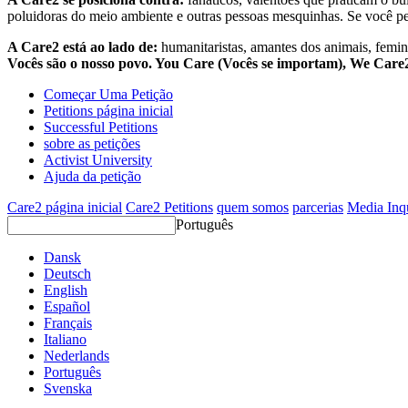
poluidoras do meio ambiente e outras pessoas mesquinhas. Se você pe
A Care2 está ao lado de:
humanitaristas, amantes dos animais, femini
Vocês são o nosso povo. You Care (Vocês se importam), We Car
Começar Uma Petição
Petitions página inicial
Successful Petitions
sobre as petições
Activist University
Ajuda da petição
Care2 página inicial
Care2 Petitions
quem somos
parcerias
Media Inq
Português
Dansk
Deutsch
English
Español
Français
Italiano
Nederlands
Português
Svenska