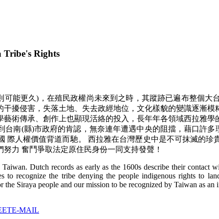
Tribe's Rights
基因學則可能更久)，在殖民政權尚未來到之時，其蹤跡已遍布整個
的干擾侵害，失落土地、失去政經地位，文化樣貌的變識逐漸模
學藝術傳承、創作上也顯現活絡的投入，長年年各領域西拉雅學
台南(縣)市政府的肯認，無奈連年遭遇中央的阻擋，藉口許多理
國 際人權價值背道而馳。 西拉雅在台灣歷史中是不可抹滅的珍
們努力 奮鬥爭取法定原住民身份一同支持發聲！
n Taiwan. Dutch records as early as the 1600s describe their contact 
s to recognize the tribe denying the people indigenous rights to la
or the Siraya people and our mission to be recognized by Taiwan as an
EET
E-MAIL