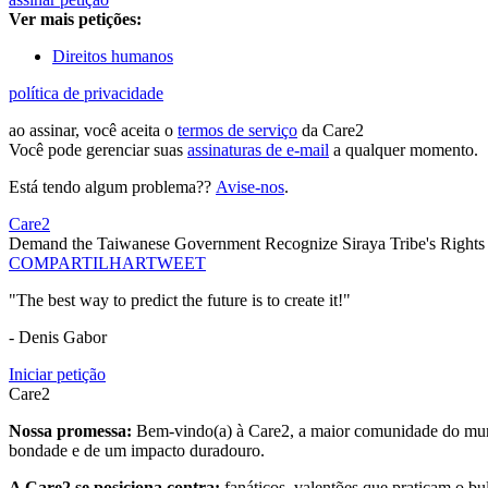
Ver mais petições:
Direitos humanos
política de privacidade
ao assinar, você aceita o
termos de serviço
da Care2
Você pode gerenciar suas
assinaturas de e-mail
a qualquer momento.
Está tendo algum problema??
Avise-nos
.
Care2
Demand the Taiwanese Government Recognize Siraya Tribe's Rights
COMPARTILHAR
TWEET
"The best way to predict the future is to create it!"
- Denis Gabor
Iniciar petição
Care2
Nossa promessa:
Bem-vindo(a) à Care2, a maior comunidade do mund
bondade e de um impacto duradouro.
A Care2 se posiciona contra:
fanáticos, valentões que praticam o bu