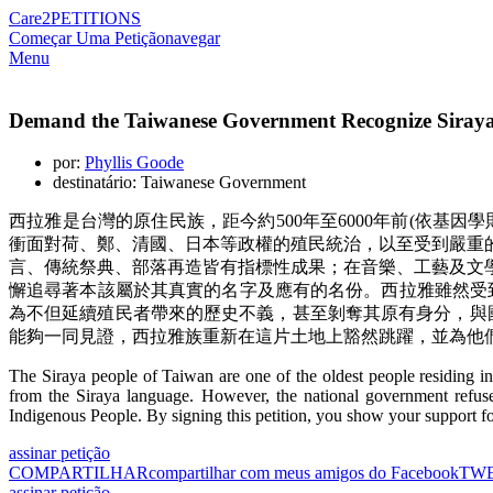
Care2
PETITIONS
Começar Uma Petição
navegar
Menu
Demand the Taiwanese Government Recognize Siraya 
por:
Phyllis Goode
destinatário: Taiwanese Government
西拉雅是台灣的原住民族，距今約500年至6000年前(依
衝面對荷、鄭、清國、日本等政權的殖民統治，以至受到嚴重
言、傳統祭典、部落再造皆有指標性成果；在音樂、工藝及文
懈追尋著本該屬於其真實的名字及應有的名份。西拉雅雖然受到
為不但延續殖民者帶來的歷史不義，甚至剝奪其原有身分，與
能夠一同見證，西拉雅族重新在這片土地上豁然跳躍，並為他
The Siraya people of Taiwan are one of the oldest people residing i
from the Siraya language. However, the national government refuse
Indigenous People. By signing this petition, you show your support f
assinar petição
COMPARTILHAR
compartilhar com meus amigos do Facebook
TW
assinar petição