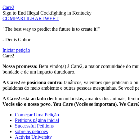
Care2
Sign to End Illegal Cockfighting in Kentucky
COMPARTILHAR
TWEET
"The best way to predict the future is to create it!"
- Denis Gabor
Iniciar petição
Care2
Nossa promessa:
Bem-vindo(a) à Care2, a maior comunidade do mund
bondade e de um impacto duradouro.
A Care2 se posiciona contra:
fanáticos, valentões que praticam o bu
poluidoras do meio ambiente e outras pessoas mesquinhas. Se você pe
A Care2 está ao lado de:
humanitaristas, amantes dos animais, femini
Vocês são o nosso povo. You Care (Vocês se importam), We Car
Começar Uma Petição
Petitions página inicial
Successful Petitions
sobre as petições
Activist University