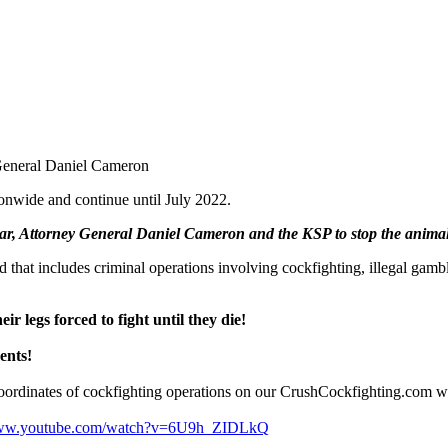
General Daniel Cameron
ionwide and continue until July 2022.
ear, Attorney General Daniel Cameron and the KSP to stop the anima
 that includes criminal operations involving cockfighting, illegal gamb
r legs forced to fight until they die!
ents!
coordinates of cockfighting operations on our CrushCockfighting.com w
/www.youtube.com/watch?v=6U9h_ZIDLkQ