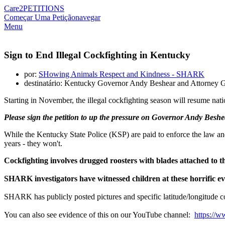
Care2
PETITIONS
Começar Uma Petição
navegar
Menu
Sign to End Illegal Cockfighting in Kentucky
por:
SHowing Animals Respect and Kindness - SHARK
destinatário: Kentucky Governor Andy Beshear and Attorney 
Starting in November, the illegal cockfighting season will resume nat
Please sign the petition to up the pressure on Governor Andy Besh
While the Kentucky State Police (KSP) are paid to enforce the law and
years - they won't.
Cockfighting involves drugged roosters with blades attached to thei
SHARK investigators have witnessed children at these horrific ev
SHARK has publicly posted pictures and specific latitude/longitude 
You can also see evidence of this on our YouTube channel:
https:/