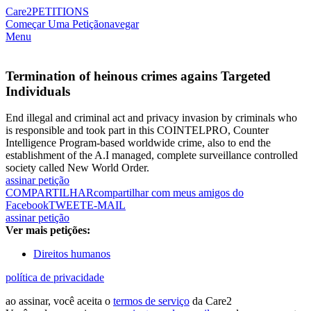
Care2
PETITIONS
Começar Uma Petição
navegar
Menu
Termination of heinous crimes agains Targeted
Individuals
End illegal and criminal act and privacy invasion by criminals who
is responsible and took part in this COINTELPRO, Counter
Intelligence Program-based worldwide crime, also to end the
establishment of the A.I managed, complete surveillance controlled
society called New World Order.
assinar petição
COMPARTILHAR
compartilhar com meus amigos do
Facebook
TWEET
E-MAIL
assinar petição
Ver mais petições:
Direitos humanos
política de privacidade
ao assinar, você aceita o
termos de serviço
da Care2