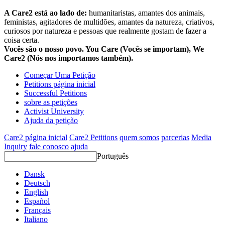
A Care2 está ao lado de:
humanitaristas, amantes dos animais,
feministas, agitadores de multidões, amantes da natureza, criativos,
curiosos por natureza e pessoas que realmente gostam de fazer a
coisa certa.
Vocês são o nosso povo. You Care (Vocês se importam), We
Care2 (Nós nos importamos também).
Começar Uma Petição
Petitions página inicial
Successful Petitions
sobre as petições
Activist University
Ajuda da petição
Care2 página inicial
Care2 Petitions
quem somos
parcerias
Media
Inquiry
fale conosco
ajuda
Português
Dansk
Deutsch
English
Español
Français
Italiano