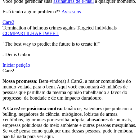
Você pode gerenciar suas
assinaturas de e-mail
a qualquer momento.
Está tendo algum problema??
Avise-nos
.
Care2
Termination of heinous crimes agains Targeted Individuals
COMPARTILHAR
TWEET
"The best way to predict the future is to create it!"
- Denis Gabor
Iniciar petição
Care2
Nossa promessa:
Bem-vindo(a) à Care2, a maior comunidade do
mundo voltada para o bem. Aqui você encontrará 45 milhões de
pessoas que partilham da mesma opinião trabalhando a favor do
progresso, da bondade e de um impacto duradouro.
A Care2 se posiciona contra:
fanáticos, valentões que praticam o
bulling, negadores da ciência, misóginos, lobistas de armas,
xenófobos, ignorantes por escolha própria, abusadores de animais,
empresas poluidoras do meio ambiente e outras pessoas mesquinhas.
Se você pensa como qualquer uma dessas pessoas, pode ir embora,
não há nada para ver aqui.