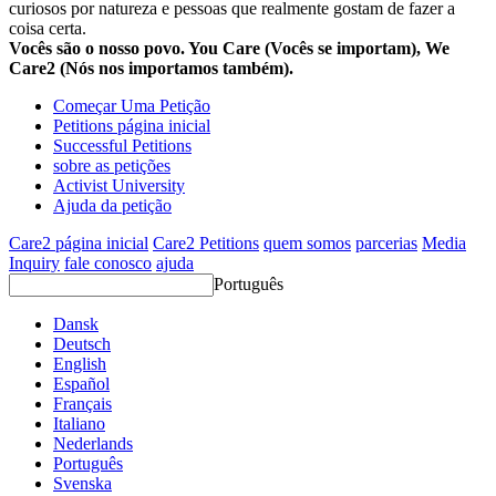
curiosos por natureza e pessoas que realmente gostam de fazer a
coisa certa.
Vocês são o nosso povo. You Care (Vocês se importam), We
Care2 (Nós nos importamos também).
Começar Uma Petição
Petitions página inicial
Successful Petitions
sobre as petições
Activist University
Ajuda da petição
Care2 página inicial
Care2 Petitions
quem somos
parcerias
Media
Inquiry
fale conosco
ajuda
Português
Dansk
Deutsch
English
Español
Français
Italiano
Nederlands
Português
Svenska