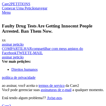
Care2
PETITIONS
Começar Uma Petição
navegar
Menu
Faulty Drug Tests Are Getting Innocent People
Arrested. Ban Them Now.
xx
assinar petição
COMPARTILHAR
compartilhar com meus amigos do
Facebook
TWEET
E-MAIL
assinar petição
Ver mais petições:
Direitos humanos
política de privacidade
ao assinar, você aceita o
termos de serviço
da Care2
Você pode gerenciar suas
assinaturas de e-mail
a qualquer momento.
Está tendo algum problema??
Avise-nos
.
Care2