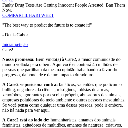
Faulty Drug Tests Are Getting Innocent People Arrested. Ban Them
Now.
COMPARTILHAR
TWEET
"The best way to predict the future is to create it!"
- Denis Gabor
Iniciar petição
Care2
Nossa promessa:
Bem-vindo(a) à Care2, a maior comunidade do
mundo voltada para o bem. Aqui você encontrará 45 milhões de
pessoas que partilham da mesma opinião trabalhando a favor do
progresso, da bondade e de um impacto duradouro.
A Care2 se posiciona contra:
fanáticos, valentões que praticam o
bulling, negadores da ciência, misóginos, lobistas de armas,
xenófobos, ignorantes por escolha própria, abusadores de animais,
empresas poluidoras do meio ambiente e outras pessoas mesquinhas.
Se você pensa como qualquer uma dessas pessoas, pode ir embora,
não há nada para ver aqui.
A Care2 está ao lado de:
humanitaristas, amantes dos animais,
feministas, agitadores de multidões, amantes da natureza, criativos,