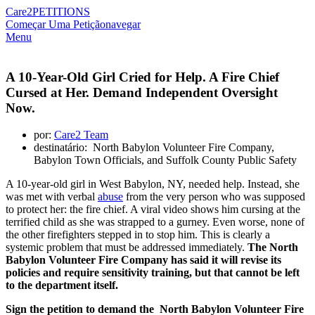
Care2
PETITIONS
Começar Uma Petição
navegar
Menu
A 10-Year-Old Girl Cried for Help. A Fire Chief
Cursed at Her. Demand Independent Oversight
Now.
por:
Care2 Team
destinatário: North Babylon Volunteer Fire Company,
Babylon Town Officials, and Suffolk County Public Safety
A 10-year-old girl in West Babylon, NY, needed help. Instead, she
was met with verbal
abuse
from the very person who was supposed
to protect her: the fire chief. A viral video shows him cursing at the
terrified child as she was strapped to a gurney. Even worse, none of
the other firefighters stepped in to stop him. This is clearly a
systemic problem that must be addressed immediately.
The North
Babylon Volunteer Fire Company has said it will revise its
policies and require sensitivity training, but that cannot be left
to the department itself.
Sign the petition to demand the North Babylon Volunteer Fire