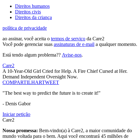
Direitos humanos
Direitos civis
Direitos da criança
política de privacidade
ao assinar, você aceita o
termos de serviço
da Care2
Você pode gerenciar suas
assinaturas de e-mail
a qualquer momento.
Está tendo algum problema??
Avise-nos
.
Care2
A 10-Year-Old Girl Cried for Help. A Fire Chief Cursed at Her.
Demand Independent Oversight Now.
COMPARTILHAR
TWEET
"The best way to predict the future is to create it!"
- Denis Gabor
Iniciar petição
Care2
Nossa promessa:
Bem-vindo(a) à Care2, a maior comunidade do
mundo voltada para o bem. Aqui você encontrará 45 milhões de