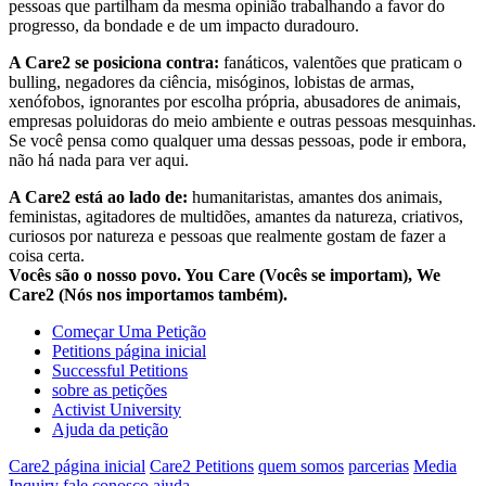
pessoas que partilham da mesma opinião trabalhando a favor do
progresso, da bondade e de um impacto duradouro.
A Care2 se posiciona contra:
fanáticos, valentões que praticam o
bulling, negadores da ciência, misóginos, lobistas de armas,
xenófobos, ignorantes por escolha própria, abusadores de animais,
empresas poluidoras do meio ambiente e outras pessoas mesquinhas.
Se você pensa como qualquer uma dessas pessoas, pode ir embora,
não há nada para ver aqui.
A Care2 está ao lado de:
humanitaristas, amantes dos animais,
feministas, agitadores de multidões, amantes da natureza, criativos,
curiosos por natureza e pessoas que realmente gostam de fazer a
coisa certa.
Vocês são o nosso povo. You Care (Vocês se importam), We
Care2 (Nós nos importamos também).
Começar Uma Petição
Petitions página inicial
Successful Petitions
sobre as petições
Activist University
Ajuda da petição
Care2 página inicial
Care2 Petitions
quem somos
parcerias
Media
Inquiry
fale conosco
ajuda