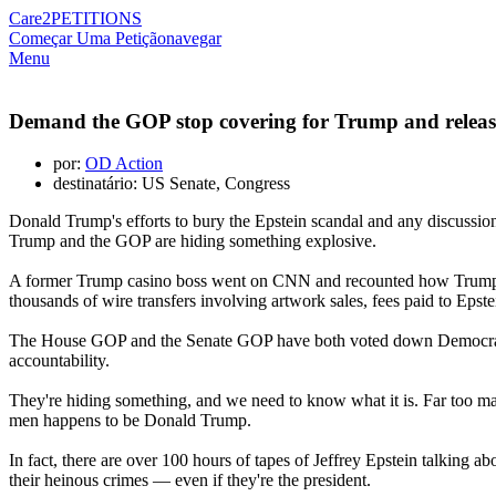
Care2
PETITIONS
Começar Uma Petição
navegar
Menu
Demand the GOP stop covering for Trump and release 
por:
OD Action
destinatário: US Senate, Congress
Donald Trump's efforts to bury the Epstein scandal and any discussion
Trump and the GOP are hiding something explosive.
A former Trump casino boss went on CNN and recounted how Trump and 
thousands of wire transfers involving artwork sales, fees paid to Eps
The House GOP and the Senate GOP have both voted down Democratic bil
accountability.
They're hiding something, and we need to know what it is. Far too ma
men happens to be Donald Trump.
In fact, there are over 100 hours of tapes of Jeffrey Epstein talking a
their heinous crimes — even if they're the president.