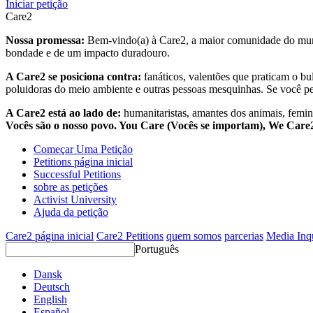
Iniciar petição
Care2
Nossa promessa:
Bem-vindo(a) à Care2, a maior comunidade do mund
bondade e de um impacto duradouro.
A Care2 se posiciona contra:
fanáticos, valentões que praticam o bu
poluidoras do meio ambiente e outras pessoas mesquinhas. Se você pe
A Care2 está ao lado de:
humanitaristas, amantes dos animais, femini
Vocês são o nosso povo. You Care (Vocês se importam), We Car
Começar Uma Petição
Petitions página inicial
Successful Petitions
sobre as petições
Activist University
Ajuda da petição
Care2 página inicial
Care2 Petitions
quem somos
parcerias
Media Inq
Português
Dansk
Deutsch
English
Español