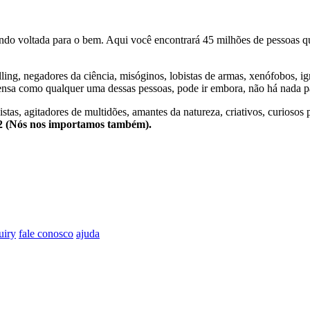
o voltada para o bem. Aqui você encontrará 45 milhões de pessoas qu
lling, negadores da ciência, misóginos, lobistas de armas, xenófobos, i
nsa como qualquer uma dessas pessoas, pode ir embora, não há nada pa
stas, agitadores de multidões, amantes da natureza, criativos, curiosos 
e2 (Nós nos importamos também).
uiry
fale conosco
ajuda