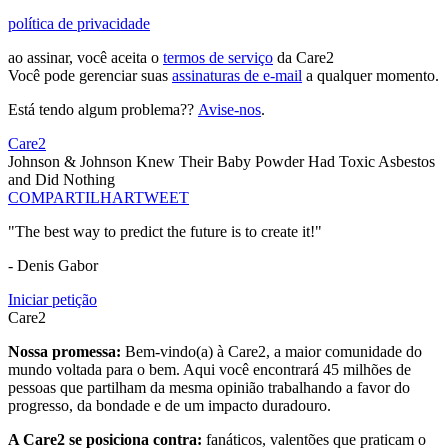
política de privacidade
ao assinar, você aceita o
termos de serviço
da Care2
Você pode gerenciar suas
assinaturas de e-mail
a qualquer momento.
Está tendo algum problema??
Avise-nos
.
Care2
Johnson & Johnson Knew Their Baby Powder Had Toxic Asbestos
and Did Nothing
COMPARTILHAR
TWEET
"The best way to predict the future is to create it!"
- Denis Gabor
Iniciar petição
Care2
Nossa promessa:
Bem-vindo(a) à Care2, a maior comunidade do
mundo voltada para o bem. Aqui você encontrará 45 milhões de
pessoas que partilham da mesma opinião trabalhando a favor do
progresso, da bondade e de um impacto duradouro.
A Care2 se posiciona contra:
fanáticos, valentões que praticam o