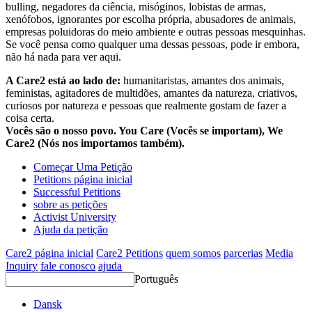
bulling, negadores da ciência, misóginos, lobistas de armas,
xenófobos, ignorantes por escolha própria, abusadores de animais,
empresas poluidoras do meio ambiente e outras pessoas mesquinhas.
Se você pensa como qualquer uma dessas pessoas, pode ir embora,
não há nada para ver aqui.
A Care2 está ao lado de:
humanitaristas, amantes dos animais,
feministas, agitadores de multidões, amantes da natureza, criativos,
curiosos por natureza e pessoas que realmente gostam de fazer a
coisa certa.
Vocês são o nosso povo. You Care (Vocês se importam), We
Care2 (Nós nos importamos também).
Começar Uma Petição
Petitions página inicial
Successful Petitions
sobre as petições
Activist University
Ajuda da petição
Care2 página inicial
Care2 Petitions
quem somos
parcerias
Media
Inquiry
fale conosco
ajuda
Português
Dansk