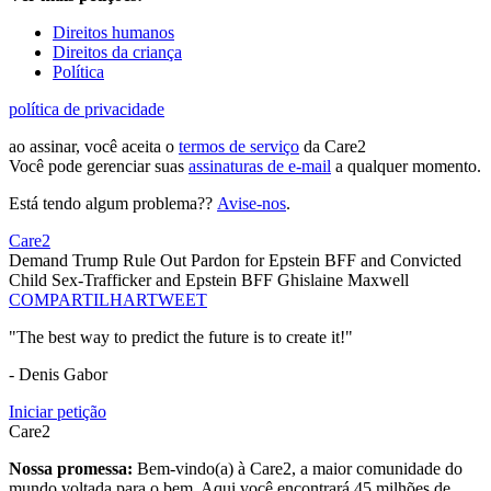
Direitos humanos
Direitos da criança
Política
política de privacidade
ao assinar, você aceita o
termos de serviço
da Care2
Você pode gerenciar suas
assinaturas de e-mail
a qualquer momento.
Está tendo algum problema??
Avise-nos
.
Care2
Demand Trump Rule Out Pardon for Epstein BFF and Convicted
Child Sex-Trafficker and Epstein BFF Ghislaine Maxwell
COMPARTILHAR
TWEET
"The best way to predict the future is to create it!"
- Denis Gabor
Iniciar petição
Care2
Nossa promessa:
Bem-vindo(a) à Care2, a maior comunidade do
mundo voltada para o bem. Aqui você encontrará 45 milhões de