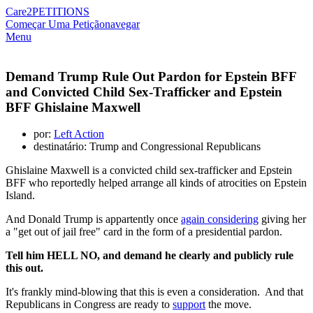
Care2
PETITIONS
Começar Uma Petição
navegar
Menu
Demand Trump Rule Out Pardon for Epstein BFF
and Convicted Child Sex-Trafficker and Epstein
BFF Ghislaine Maxwell
por:
Left Action
destinatário: Trump and Congressional Republicans
Ghislaine Maxwell is a convicted child sex-trafficker and Epstein
BFF who reportedly helped arrange all kinds of atrocities on Epstein
Island.
And Donald Trump is appartently once
again considering
giving her
a "get out of jail free" card in the form of a presidential pardon.
Tell him HELL NO, and demand he clearly and publicly rule
this out.
It's frankly mind-blowing that this is even a consideration. And that
Republicans in Congress are ready to
support
the move.