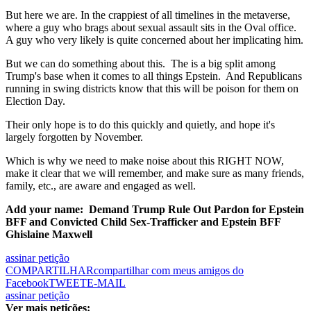
But here we are. In the crappiest of all timelines in the metaverse,
where a guy who brags about sexual assault sits in the Oval office.
A guy who very likely is quite concerned about her implicating him.
But we can do something about this. The is a big split among
Trump's base when it comes to all things Epstein. And Republicans
running in swing districts know that this will be poison for them on
Election Day.
Their only hope is to do this quickly and quietly, and hope it's
largely forgotten by November.
Which is why we need to make noise about this RIGHT NOW,
make it clear that we will remember, and make sure as many friends,
family, etc., are aware and engaged as well.
Add your name: Demand Trump Rule Out Pardon for Epstein
BFF and Convicted Child Sex-Trafficker and Epstein BFF
Ghislaine Maxwell
assinar petição
COMPARTILHAR
compartilhar com meus amigos do
Facebook
TWEET
E-MAIL
assinar petição
Ver mais petições: