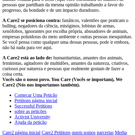
pessoas que partilham da mesma opinião trabalhando a favor do
progresso, da bondade e de um impacto duradouro.
A Care2 se posiciona contra:
fanáticos, valentões que praticam o
bulling, negadores da ciência, misóginos, lobistas de armas,
xenófobos, ignorantes por escolha própria, abusadores de animais,
empresas poluidoras do meio ambiente e outras pessoas mesquinhas.
Se você pensa como qualquer uma dessas pessoas, pode ir embora,
não há nada para ver aqui.
A Care2 está ao lado de:
humanitaristas, amantes dos animais,
feministas, agitadores de multidões, amantes da natureza, criativos,
curiosos por natureza e pessoas que realmente gostam de fazer a
coisa certa.
Vocês são o nosso povo. You Care (Vocês se importam), We
Care2 (Nós nos importamos também).
Começar Uma Petição
Petitions página inicial
Successful Petitions
sobre as petições
Activist University
Ajuda da petição
Care2 página inicial
Care2 Petitions
quem somos
parcerias
Media