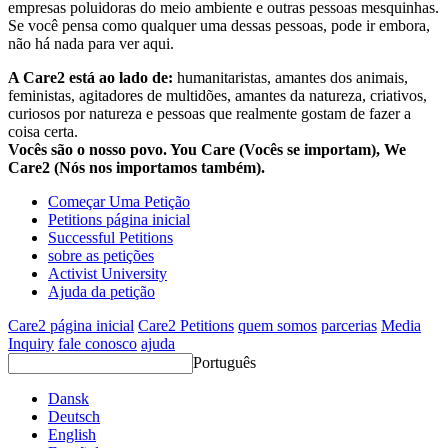
empresas poluidoras do meio ambiente e outras pessoas mesquinhas.
Se você pensa como qualquer uma dessas pessoas, pode ir embora,
não há nada para ver aqui.
A Care2 está ao lado de:
humanitaristas, amantes dos animais,
feministas, agitadores de multidões, amantes da natureza, criativos,
curiosos por natureza e pessoas que realmente gostam de fazer a
coisa certa.
Vocês são o nosso povo. You Care (Vocês se importam), We
Care2 (Nós nos importamos também).
Começar Uma Petição
Petitions página inicial
Successful Petitions
sobre as petições
Activist University
Ajuda da petição
Care2 página inicial
Care2 Petitions
quem somos
parcerias
Media
Inquiry
fale conosco
ajuda
Português
Dansk
Deutsch
English