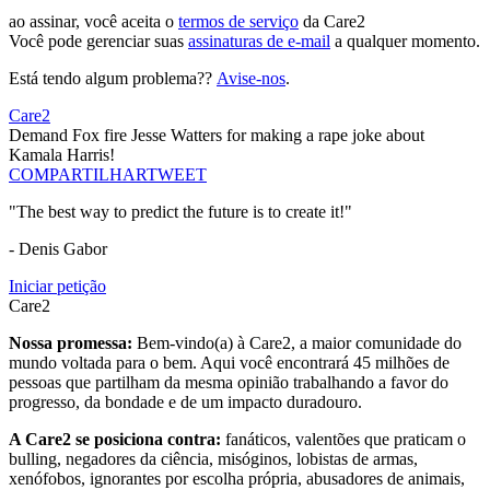
ao assinar, você aceita o
termos de serviço
da Care2
Você pode gerenciar suas
assinaturas de e-mail
a qualquer momento.
Está tendo algum problema??
Avise-nos
.
Care2
Demand Fox fire Jesse Watters for making a rape joke about
Kamala Harris!
COMPARTILHAR
TWEET
"The best way to predict the future is to create it!"
- Denis Gabor
Iniciar petição
Care2
Nossa promessa:
Bem-vindo(a) à Care2, a maior comunidade do
mundo voltada para o bem. Aqui você encontrará 45 milhões de
pessoas que partilham da mesma opinião trabalhando a favor do
progresso, da bondade e de um impacto duradouro.
A Care2 se posiciona contra:
fanáticos, valentões que praticam o
bulling, negadores da ciência, misóginos, lobistas de armas,
xenófobos, ignorantes por escolha própria, abusadores de animais,