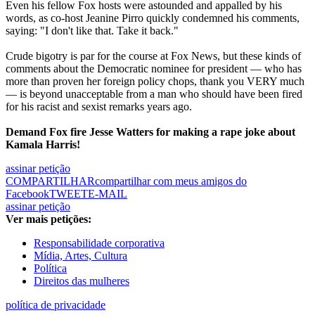
Even his fellow Fox hosts were astounded and appalled by his
words, as co-host Jeanine Pirro quickly condemned his comments,
saying: "I don't like that. Take it back."
Crude bigotry is par for the course at Fox News, but these kinds of
comments about the Democratic nominee for president — who has
more than proven her foreign policy chops, thank you VERY much
— is beyond unacceptable from a man who should have been fired
for his racist and sexist remarks years ago.
Demand Fox fire Jesse Watters for making a rape joke about
Kamala Harris!
assinar petição
COMPARTILHAR
compartilhar com meus amigos do
Facebook
TWEET
E-MAIL
assinar petição
Ver mais petições:
Responsabilidade corporativa
Mídia, Artes, Cultura
Política
Direitos das mulheres
política de privacidade