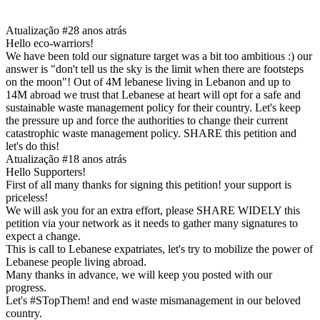
Atualização #2
8 anos atrás
Hello eco-warriors!
We have been told our signature target was a bit too ambitious :) our
answer is "don't tell us the sky is the limit when there are footsteps
on the moon"! Out of 4M lebanese living in Lebanon and up to
14M abroad we trust that Lebanese at heart will opt for a safe and
sustainable waste management policy for their country. Let's keep
the pressure up and force the authorities to change their current
catastrophic waste management policy. SHARE this petition and
let's do this!
Atualização #1
8 anos atrás
Hello Supporters!
First of all many thanks for signing this petition! your support is
priceless!
We will ask you for an extra effort, please SHARE WIDELY this
petition via your network as it needs to gather many signatures to
expect a change.
This is call to Lebanese expatriates, let's try to mobilize the power of
Lebanese people living abroad.
Many thanks in advance, we will keep you posted with our
progress.
Let's #STopThem! and end waste mismanagement in our beloved
country.