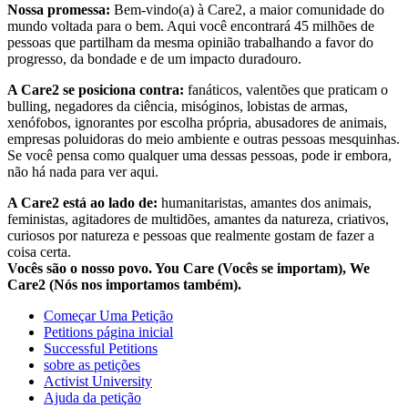
Nossa promessa:
Bem-vindo(a) à Care2, a maior comunidade do
mundo voltada para o bem. Aqui você encontrará 45 milhões de
pessoas que partilham da mesma opinião trabalhando a favor do
progresso, da bondade e de um impacto duradouro.
A Care2 se posiciona contra:
fanáticos, valentões que praticam o
bulling, negadores da ciência, misóginos, lobistas de armas,
xenófobos, ignorantes por escolha própria, abusadores de animais,
empresas poluidoras do meio ambiente e outras pessoas mesquinhas.
Se você pensa como qualquer uma dessas pessoas, pode ir embora,
não há nada para ver aqui.
A Care2 está ao lado de:
humanitaristas, amantes dos animais,
feministas, agitadores de multidões, amantes da natureza, criativos,
curiosos por natureza e pessoas que realmente gostam de fazer a
coisa certa.
Vocês são o nosso povo. You Care (Vocês se importam), We
Care2 (Nós nos importamos também).
Começar Uma Petição
Petitions página inicial
Successful Petitions
sobre as petições
Activist University
Ajuda da petição