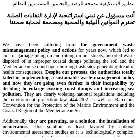
تطوير آلية تكيفية مدمجة للرصد والتحسين المستمرين للنظام-
أنت مسؤول عن تبني استراتيجية لإدارة النفايات الصلبة
تحترم القوانين البيئية والصحية ومصممة لحماية صحتنا
We have been suffering from
the government waste
mismanagement policy and actions
for years now
, which led to
tons of garbage piling up and rotting on our streets
, unsorted waste
disposed of in improper coastal dumps polluting the soil and the
Mediterranean sea and open burning trash sites generating dreadful
health consequences.
Despite our protests, the authorities totally
failed in implementing a sustainable waste management policy
and now they are going even further in their incapability by
deciding to enlarge existing coast dumps and increasing sea
pollution.
They are clearly violating national regulations including
the environment protection law 444/2002 as well as Barcelona
Convention for the Protection of the Marine Environment and the
Coastal Region of the Mediterranean Sea.
Additionally,
they are pursuing, as a solution, the installation of
incinerators.
This solution is least favored by national
environmental assessment studies as it is technologically complex,