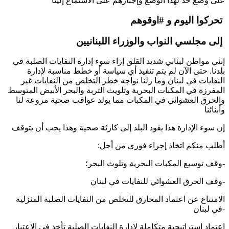
على وضع حد لهذا الوضع وإجبارهم على الاستماع إلينا
تحركوا اليوم و #اوقوهم
إلى مجلسي النواب والوزراء اللبنانيين
إنني مواطن لبناني شديد القلق إزاء سوء إدارة النفايات الصلبة في
بلدنا. حتى الآن لم يتم تنفيذ أي سياسة أو خطط مناسبة لإدارة
النفايات في لبنان وما زلنا نواجه خطر التخلص من النفايات غير
المفرزة في المكبات البحرية وتلويث التربة والبحر الأبيض المتوسط
والحرق العشوائي في المكبات مما يولد عواقب صحية مروعة لنا
وأبنائنا
إن سوء الإدارة هذا يقود البلد إلى كارثة صحية وهذا يجب أن يتوقف
:أطلب منكم اتخاذ إجراء فوري من أجل
وقف توسيع المكبات البحرية وتلوث البحر؛-
وقف الحرق العشوائي للنفايات في لبنان-
الامتناع عن اعتماد المحارق للتخلص من النفايات الصلبة المنزلية
في لبنان-
اعتماد استراتيجية متكاملة لإدارة النفايات الصلبة تأخذ في الاعتبار