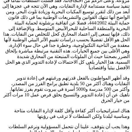
مروعة. وعلى الرغم من احتجاجاتنا، فقد فشلت السلطات تماما في
تنفيذ سياسة مستدامة لإدارة النفايات، وهي الآن تتجه في عجزها إلى
أبعد من ذلك لتقرر توسيع المكبات البحرية وزيادة تلوث البحر. ومن
الواضح أنها تنتهك القوانين والتشريعات الوطنية بما في ذلك قانون
حماية البيئة 444/2002، فضلا عن اتفاقية برشلونة لحماية البيئة
البحرية والمنطقة الساحلية للبحرالأبيض المتوسط. وبالإضافة إلى
ذلك، فإنها تسعى إلى اعتماد المحارق كحل للتخلص من النفايات. هذا
الحل هو الأقل تفضيلاً بحسب دراسات تقييم الأثر البيئي الوطنية لأنها
معقدة من الناحية التكنولوجية، وخطرة جداً في حال سوء الإدارة،
وهي الأغلى بين جميع الخيارات. هذه التقنية مرتبطة مباشرة بإلحاق
الضرر بصحتنا حيث أن الملوثات المنبعثة من المحارق شديدة
السمية. هذا الخيار يلغي كل الاحتمالات لإعادة التدوير الذي هو الحل
الأفضل بيئياً واقتصادياً
وقد أظهر المواطنون بالفعل قدرتهم ورغبتهم في إعادة تدوير
النفايات وهناك أكثر من 50 بلدية تطبق برامج الفرز من المصدر،
وأكثر من 500 مدرسة و5000 أسرة في بيروت تقوم بفرز نفاياتها.
ناهيك عن أن إعادة التدوير والتسبيخ يخلق فرص عمل 10 مرات أكثر
من خيار
الحرق
هناك استراتیجیات أکثر کفاءة وأقل کلفة لإدارة النفایات متاحة
ومناسبة لبلدنا ولکن السلطات لا ترغب في رؤیتھا
وهذا يجب أن يتوقف، علينا أن نتحمل المسؤولية ونرغم السلطات