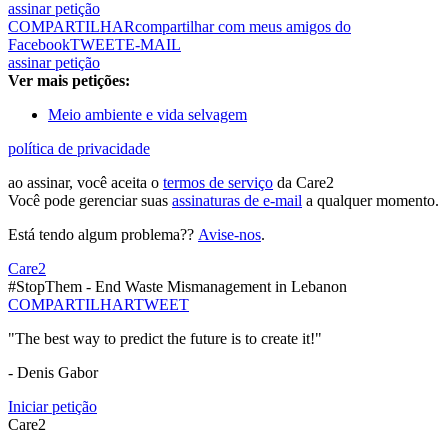
assinar petição
COMPARTILHAR
compartilhar com meus amigos do
Facebook
TWEET
E-MAIL
assinar petição
Ver mais petições:
Meio ambiente e vida selvagem
política de privacidade
ao assinar, você aceita o
termos de serviço
da Care2
Você pode gerenciar suas
assinaturas de e-mail
a qualquer momento.
Está tendo algum problema??
Avise-nos
.
Care2
#StopThem - End Waste Mismanagement in Lebanon
COMPARTILHAR
TWEET
"The best way to predict the future is to create it!"
- Denis Gabor
Iniciar petição
Care2