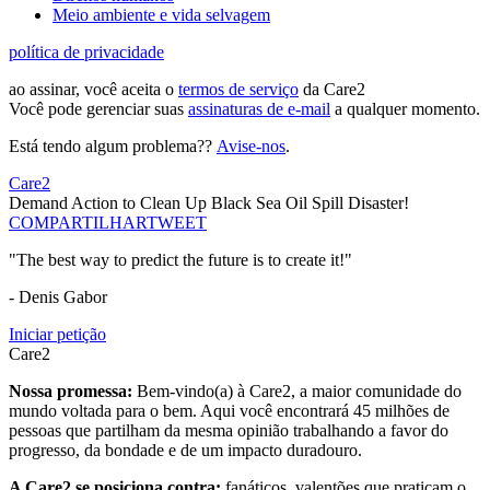
Meio ambiente e vida selvagem
política de privacidade
ao assinar, você aceita o
termos de serviço
da Care2
Você pode gerenciar suas
assinaturas de e-mail
a qualquer momento.
Está tendo algum problema??
Avise-nos
.
Care2
Demand Action to Clean Up Black Sea Oil Spill Disaster!
COMPARTILHAR
TWEET
"The best way to predict the future is to create it!"
- Denis Gabor
Iniciar petição
Care2
Nossa promessa:
Bem-vindo(a) à Care2, a maior comunidade do
mundo voltada para o bem. Aqui você encontrará 45 milhões de
pessoas que partilham da mesma opinião trabalhando a favor do
progresso, da bondade e de um impacto duradouro.
A Care2 se posiciona contra:
fanáticos, valentões que praticam o