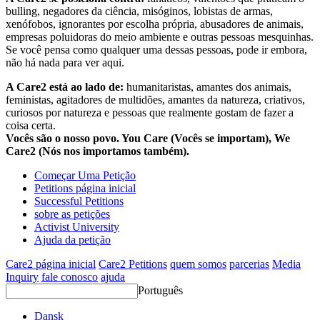
bulling, negadores da ciência, misóginos, lobistas de armas,
xenófobos, ignorantes por escolha própria, abusadores de animais,
empresas poluidoras do meio ambiente e outras pessoas mesquinhas.
Se você pensa como qualquer uma dessas pessoas, pode ir embora,
não há nada para ver aqui.
A Care2 está ao lado de:
humanitaristas, amantes dos animais,
feministas, agitadores de multidões, amantes da natureza, criativos,
curiosos por natureza e pessoas que realmente gostam de fazer a
coisa certa.
Vocês são o nosso povo. You Care (Vocês se importam), We
Care2 (Nós nos importamos também).
Começar Uma Petição
Petitions página inicial
Successful Petitions
sobre as petições
Activist University
Ajuda da petição
Care2 página inicial
Care2 Petitions
quem somos
parcerias
Media
Inquiry
fale conosco
ajuda
Português
Dansk