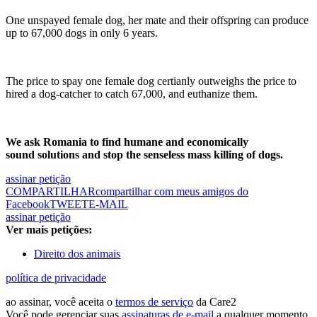
One unspayed female dog, her mate and their offspring can produce
up to 67,000 dogs in only 6 years.
The price to spay one female dog certianly outweighs the price to
hired a dog-catcher to catch 67,000, and euthanize them.
We ask Romania to find humane and economically
sound solutions and stop the senseless mass killing of dogs.
assinar petição
COMPARTILHAR
compartilhar com meus amigos do
Facebook
TWEET
E-MAIL
assinar petição
Ver mais petições:
Direito dos animais
política de privacidade
ao assinar, você aceita o
termos de serviço
da Care2
Você pode gerenciar suas
assinaturas de e-mail
a qualquer momento.