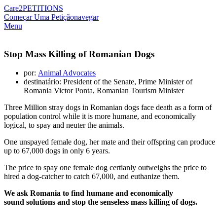
Care2
PETITIONS
Começar Uma Petição
navegar
Menu
Stop Mass Killing of Romanian Dogs
por:
Animal Advocates
destinatário: President of the Senate, Prime Minister of
Romania Victor Ponta, Romanian Tourism Minister
Three Million stray dogs in Romanian dogs face death as a form of
population control while it is more humane, and economically
logical, to spay and neuter the animals.
One unspayed female dog, her mate and their offspring can produce
up to 67,000 dogs in only 6 years.
The price to spay one female dog certianly outweighs the price to
hired a dog-catcher to catch 67,000, and euthanize them.
We ask Romania to find humane and economically
sound solutions and stop the senseless mass killing of dogs.