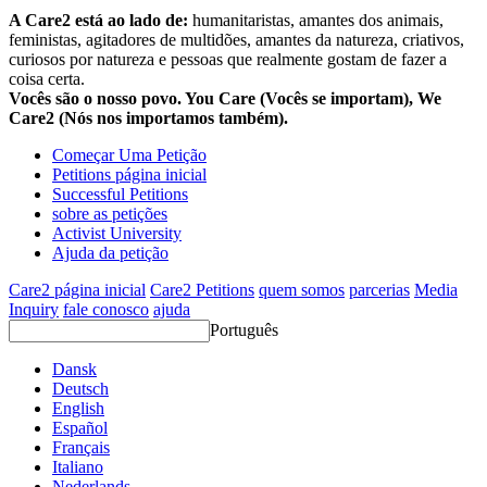
A Care2 está ao lado de:
humanitaristas, amantes dos animais,
feministas, agitadores de multidões, amantes da natureza, criativos,
curiosos por natureza e pessoas que realmente gostam de fazer a
coisa certa.
Vocês são o nosso povo. You Care (Vocês se importam), We
Care2 (Nós nos importamos também).
Começar Uma Petição
Petitions página inicial
Successful Petitions
sobre as petições
Activist University
Ajuda da petição
Care2 página inicial
Care2 Petitions
quem somos
parcerias
Media
Inquiry
fale conosco
ajuda
Português
Dansk
Deutsch
English
Español
Français
Italiano
Nederlands