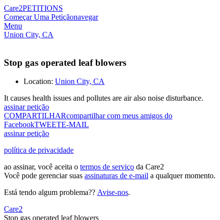
Care2
PETITIONS
Começar Uma Petição
navegar
Menu
Union City, CA
Stop gas operated leaf blowers
Location:
Union City, CA
It causes health issues and pollutes are air also noise disturbance.
assinar petição
COMPARTILHAR
compartilhar com meus amigos do
Facebook
TWEET
E-MAIL
assinar petição
política de privacidade
ao assinar, você aceita o
termos de serviço
da Care2
Você pode gerenciar suas
assinaturas de e-mail
a qualquer momento.
Está tendo algum problema??
Avise-nos
.
Care2
Stop gas operated leaf blowers