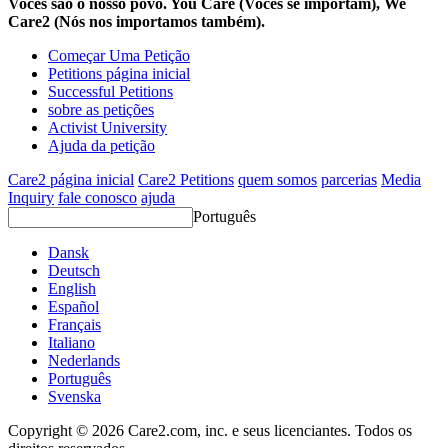
Vocês são o nosso povo. You Care (Vocês se importam), We
Care2 (Nós nos importamos também).
Começar Uma Petição
Petitions página inicial
Successful Petitions
sobre as petições
Activist University
Ajuda da petição
Care2 página inicial
Care2 Petitions
quem somos
parcerias
Media
Inquiry
fale conosco
ajuda
Português
Dansk
Deutsch
English
Español
Français
Italiano
Nederlands
Português
Svenska
Copyright © 2026 Care2.com, inc. e seus licenciantes. Todos os