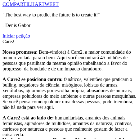
COMPARTILHAR
TWEET
"The best way to predict the future is to create it!"
- Denis Gabor
Iniciar petição
Care2
Nossa promessa:
Bem-vindo(a) à Care2, a maior comunidade do
mundo voltada para o bem. Aqui você encontrará 45 milhões de
pessoas que partilham da mesma opinião trabalhando a favor do
progresso, da bondade e de um impacto duradouro.
A Care2 se posiciona contra:
fanáticos, valentões que praticam o
bulling, negadores da ciência, misóginos, lobistas de armas,
xenófobos, ignorantes por escolha própria, abusadores de animais,
empresas poluidoras do meio ambiente e outras pessoas mesquinhas.
Se você pensa como qualquer uma dessas pessoas, pode ir embora,
não há nada para ver aqui.
A Care2 está ao lado de:
humanitaristas, amantes dos animais,
feministas, agitadores de multidões, amantes da natureza, criativos,
curiosos por natureza e pessoas que realmente gostam de fazer a
coisa certa.