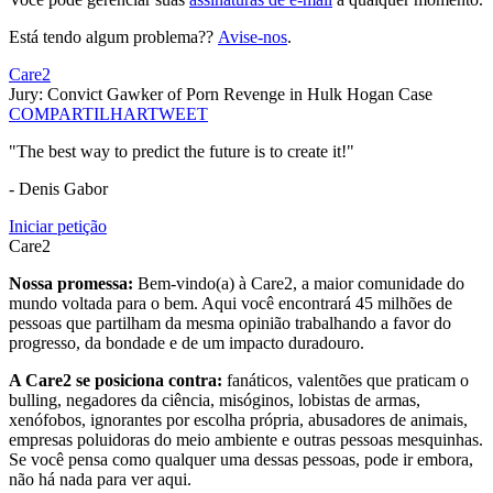
Está tendo algum problema??
Avise-nos
.
Care2
Jury: Convict Gawker of Porn Revenge in Hulk Hogan Case
COMPARTILHAR
TWEET
"The best way to predict the future is to create it!"
- Denis Gabor
Iniciar petição
Care2
Nossa promessa:
Bem-vindo(a) à Care2, a maior comunidade do
mundo voltada para o bem. Aqui você encontrará 45 milhões de
pessoas que partilham da mesma opinião trabalhando a favor do
progresso, da bondade e de um impacto duradouro.
A Care2 se posiciona contra:
fanáticos, valentões que praticam o
bulling, negadores da ciência, misóginos, lobistas de armas,
xenófobos, ignorantes por escolha própria, abusadores de animais,
empresas poluidoras do meio ambiente e outras pessoas mesquinhas.
Se você pensa como qualquer uma dessas pessoas, pode ir embora,
não há nada para ver aqui.