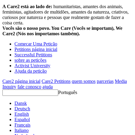
A Care2 está ao lado de:
humanitaristas, amantes dos animais,
feministas, agitadores de multidões, amantes da natureza, criativos,
curiosos por natureza e pessoas que realmente gostam de fazer a
coisa certa.
Vocês são o nosso povo. You Care (Vocês se importam), We
Care2 (Nós nos importamos também).
Começar Uma Petição
Petitions página inicial
Successful Petitions
sobre as petições
Activist University
Ajuda da petição
Care2 página inicial
Care2 Petitions
quem somos
parcerias
Media
Inquiry
fale conosco
ajuda
Português
Dansk
Deutsch
English
Español
Français
Italiano