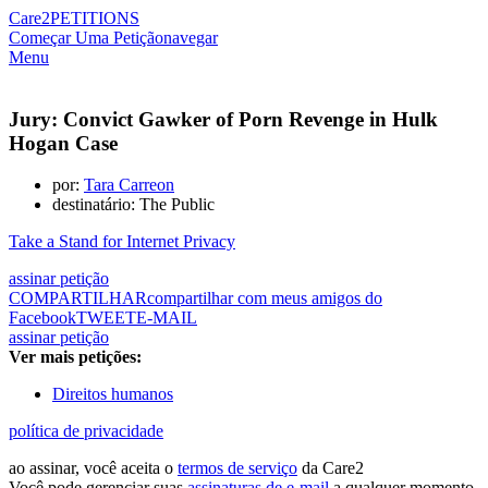
Care2
PETITIONS
Começar Uma Petição
navegar
Menu
Jury: Convict Gawker of Porn Revenge in Hulk
Hogan Case
por:
Tara Carreon
destinatário: The Public
Take a Stand for Internet Privacy
assinar petição
COMPARTILHAR
compartilhar com meus amigos do
Facebook
TWEET
E-MAIL
assinar petição
Ver mais petições:
Direitos humanos
política de privacidade
ao assinar, você aceita o
termos de serviço
da Care2
Você pode gerenciar suas
assinaturas de e-mail
a qualquer momento.