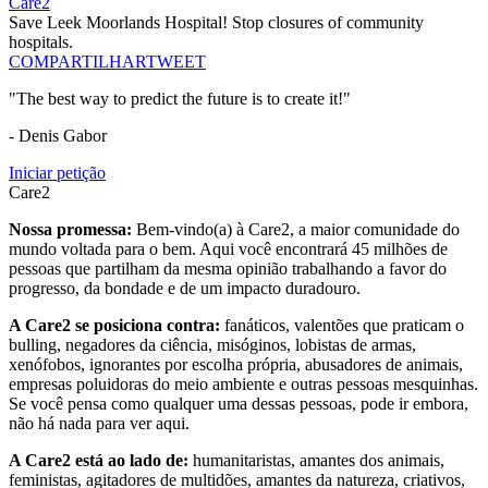
Care2
Save Leek Moorlands Hospital! Stop closures of community
hospitals.
COMPARTILHAR
TWEET
"The best way to predict the future is to create it!"
- Denis Gabor
Iniciar petição
Care2
Nossa promessa:
Bem-vindo(a) à Care2, a maior comunidade do
mundo voltada para o bem. Aqui você encontrará 45 milhões de
pessoas que partilham da mesma opinião trabalhando a favor do
progresso, da bondade e de um impacto duradouro.
A Care2 se posiciona contra:
fanáticos, valentões que praticam o
bulling, negadores da ciência, misóginos, lobistas de armas,
xenófobos, ignorantes por escolha própria, abusadores de animais,
empresas poluidoras do meio ambiente e outras pessoas mesquinhas.
Se você pensa como qualquer uma dessas pessoas, pode ir embora,
não há nada para ver aqui.
A Care2 está ao lado de:
humanitaristas, amantes dos animais,
feministas, agitadores de multidões, amantes da natureza, criativos,