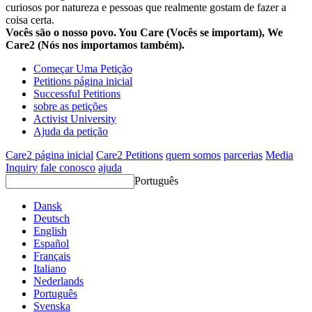
curiosos por natureza e pessoas que realmente gostam de fazer a
coisa certa.
Vocês são o nosso povo. You Care (Vocês se importam), We
Care2 (Nós nos importamos também).
Começar Uma Petição
Petitions página inicial
Successful Petitions
sobre as petições
Activist University
Ajuda da petição
Care2 página inicial
Care2 Petitions
quem somos
parcerias
Media
Inquiry
fale conosco
ajuda
Português
Dansk
Deutsch
English
Español
Français
Italiano
Nederlands
Português
Svenska