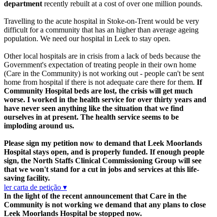
department
recently rebuilt at a cost of over one million pounds.
Travelling to the acute hospital in Stoke-on-Trent would be very
difficult for a community that has an higher than average ageing
population. We need our hospital in Leek to stay open.
Other local hospitals are in crisis from a lack of beds because the
Government's expectation of treating people in their own home
(Care in the Community) is not working out - people can't be sent
home from hospital if there is not adequate care there for them.
If
Community Hospital beds are lost, the crisis will get much
worse.
I worked in the health service for over thirty years and
have never seen anything like the situation that we find
ourselves in at present. The health service seems to be
imploding around us.
Please sign my petition now to demand that Leek Moorlands
Hospital stays open, and is properly funded. If enough people
sign, the North Staffs Clinical Commissioning Group will see
that we won't stand for a cut in jobs and services at this life-
saving facility.
ler carta de petição ▾
In the light of the recent announcement that Care in the
Community is not working we demand that any plans to close
Leek Moorlands Hospital be stopped now.