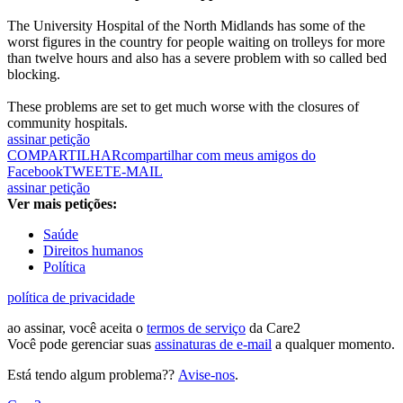
The University Hospital of the North Midlands has some of the
worst figures in the country for people waiting on trolleys for more
than twelve hours and also has a severe problem with so called bed
blocking.
These problems are set to get much worse with the closures of
community hospitals.
assinar petição
COMPARTILHAR
compartilhar com meus amigos do
Facebook
TWEET
E-MAIL
assinar petição
Ver mais petições:
Saúde
Direitos humanos
Política
política de privacidade
ao assinar, você aceita o
termos de serviço
da Care2
Você pode gerenciar suas
assinaturas de e-mail
a qualquer momento.
Está tendo algum problema??
Avise-nos
.