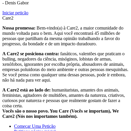
- Denis Gabor
Iniciar petição
Care2
Nossa promessa:
Bem-vindo(a) à Care2, a maior comunidade do
mundo voltada para o bem. Aqui você encontrará 45 milhões de
pessoas que partilham da mesma opinião trabalhando a favor do
progresso, da bondade e de um impacto duradouro.
A Care2 se posiciona contra:
fanáticos, valentões que praticam o
bulling, negadores da ciência, misóginos, lobistas de armas,
xenófobos, ignorantes por escolha própria, abusadores de animais,
empresas poluidoras do meio ambiente e outras pessoas mesquinhas.
Se você pensa como qualquer uma dessas pessoas, pode ir embora,
não há nada para ver aqui.
A Care2 está ao lado de:
humanitaristas, amantes dos animais,
feministas, agitadores de multidões, amantes da natureza, criativos,
curiosos por natureza e pessoas que realmente gostam de fazer a
coisa certa.
Vocês são o nosso povo. You Care (Vocês se importam), We
Care2 (Nós nos importamos também).
Começar Uma Petição