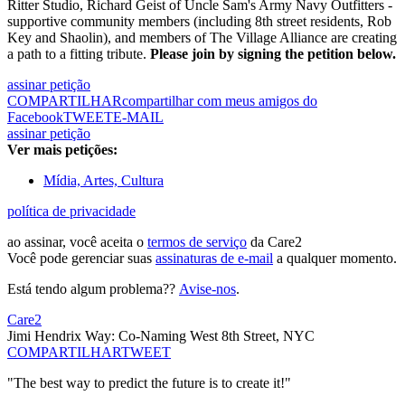
Ritter Studio, Richard Geist of Uncle Sam's Army Navy Outfitters -
supportive community members (including 8th street residents, Rob
Key and Shaolin), and members of The Village Alliance are creating
a path to a fitting tribute.
Please join by signing the petition below.
assinar petição
COMPARTILHAR
compartilhar com meus amigos do
Facebook
TWEET
E-MAIL
assinar petição
Ver mais petições:
Mídia, Artes, Cultura
política de privacidade
ao assinar, você aceita o
termos de serviço
da Care2
Você pode gerenciar suas
assinaturas de e-mail
a qualquer momento.
Está tendo algum problema??
Avise-nos
.
Care2
Jimi Hendrix Way: Co-Naming West 8th Street, NYC
COMPARTILHAR
TWEET
"The best way to predict the future is to create it!"