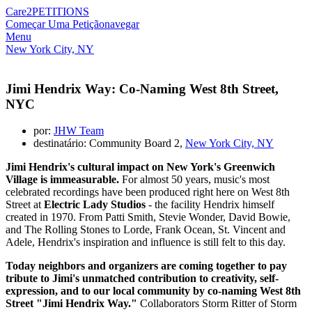
Care2
PETITIONS
Começar Uma Petição
navegar
Menu
New York City, NY
Jimi Hendrix Way: Co-Naming West 8th Street,
NYC
por:
JHW Team
destinatário: Community Board 2,
New York City, NY
Jimi Hendrix's cultural impact on New York's Greenwich
Village is immeasurable.
For almost 50 years, music's most
celebrated recordings have been produced right here on West 8th
Street at
Electric Lady Studios
- the facility Hendrix himself
created in 1970. From Patti Smith, Stevie Wonder, David Bowie,
and The Rolling Stones to Lorde, Frank Ocean, St. Vincent and
Adele, Hendrix's inspiration and influence is still felt to this day.
Today neighbors and organizers are coming together to pay
tribute to Jimi's unmatched contribution to creativity, self-
expression, and to our local community by co-naming West 8th
Street "Jimi Hendrix Way."
Collaborators Storm Ritter of Storm