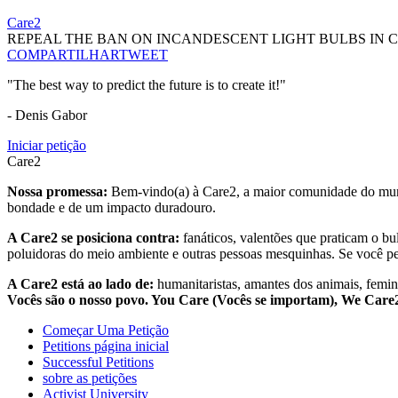
Care2
REPEAL THE BAN ON INCANDESCENT LIGHT BULBS IN 
COMPARTILHAR
TWEET
"The best way to predict the future is to create it!"
- Denis Gabor
Iniciar petição
Care2
Nossa promessa:
Bem-vindo(a) à Care2, a maior comunidade do mund
bondade e de um impacto duradouro.
A Care2 se posiciona contra:
fanáticos, valentões que praticam o bu
poluidoras do meio ambiente e outras pessoas mesquinhas. Se você pe
A Care2 está ao lado de:
humanitaristas, amantes dos animais, femini
Vocês são o nosso povo. You Care (Vocês se importam), We Car
Começar Uma Petição
Petitions página inicial
Successful Petitions
sobre as petições
Activist University