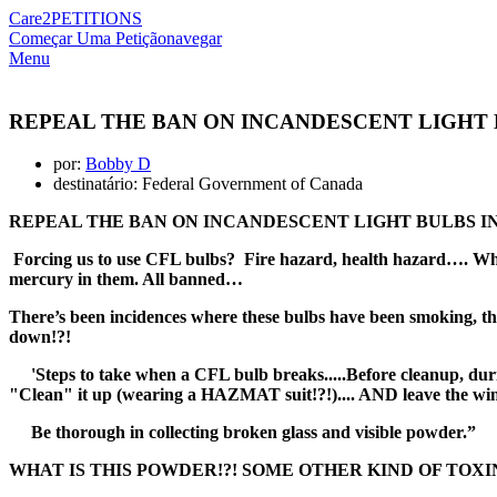
Care2
PETITIONS
Começar Uma Petição
navegar
Menu
REPEAL THE BAN ON INCANDESCENT LIGHT 
por:
Bobby D
destinatário: Federal Government of Canada
REPEAL THE BAN ON INCANDESCENT LIGHT BULBS I
Forcing us to use CFL bulbs? Fire hazard, health hazard…. Wh
mercury in them. All banned…
There’s been incidences where these bulbs have been smoking, 
down!?!
'Steps to take when a CFL bulb breaks.....Before cleanup, durin
"Clean" it up (wearing a HAZMAT suit!?!).... AND leave the win
Be thorough in collecting broken glass and visible powder.”
WHAT IS THIS POWDER!?! SOME OTHER KIND OF TOXIN