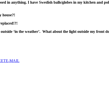
ed in anything. I have Swedish balls/globes in my kitchen and pole
y house?!
replaced!?!
utside ‘in the weather’. What about the light outside my front d
EET
E-MAIL