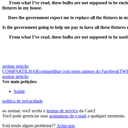
From what I’ve read, these bulbs are not supposed to be enclos
fixtures in my house.
Does the government expect me to replace all the fixtures in m
Is the government going to help me pay to have all these fixtures 
From what I’ve read, these bulbs are not supposed to be used o
assinar petição
COMPARTILHAR
compartilhar com meus amigos do Facebook
TW
assinar petição
Ver mais petições:
Saúde
política de privacidade
ao assinar, você aceita o
termos de serviço
da Care2
Você pode gerenciar suas
assinaturas de e-mail
a qualquer momento.
Está tendo algum problema??
Avise-nos
.