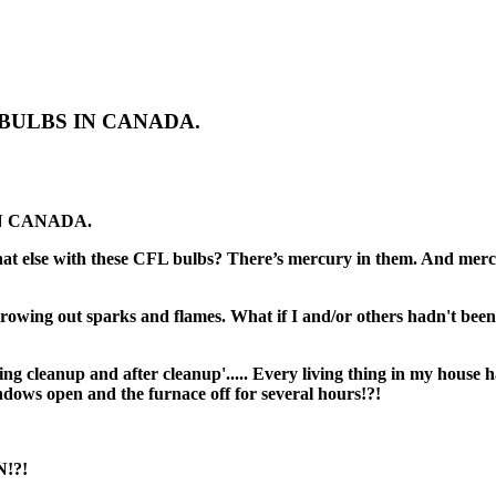
BULBS IN CANADA.
N CANADA.
at else with these CFL bulbs? There’s mercury in them. And mer
throwing out sparks and flames. What if I and/or others hadn't 
g cleanup and after cleanup'.....
Every living thing in my house h
dows open and the furnace off for several hours!?!
!?!