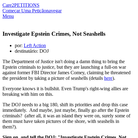
Care2
PETITIONS
Começar Uma Petição
navegar
Menu
Investigate Epstein Crimes, Not Seashells
por:
Left Action
destinatário: DOJ
The Department of Justice isn't doing a damn thing to bring the
Epstein criminals to justice, but they are launching a full-on war
against former FBI Director James Comey, claiming he threatened
the president by taking a picture of seashells (details
here
).
Everyone knows it is bullshit. Even Trump's right-wing allies are
breaking with him on this.
The DOJ needs to a big 180, shift its priorities and drop this case
immediately. And maybe, just maybe, finally go after the Epstein
criminals? (after all, it was an island they were on, surely some of
them must have taken pictures of the shore, with seashells in
them?).
Sign on, and tell the DOJ: "Investigate Epstein Crimes, Not