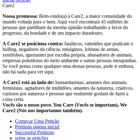
Care2
Nossa promessa:
Bem-vindo(a) à Care2, a maior comunidade do
mundo voltada para o bem. Aqui você encontrará 45 milhões de
pessoas que partilham da mesma opinião trabalhando a favor do
progresso, da bondade e de um impacto duradouro.
A Care2 se posiciona contra:
fanáticos, valentões que praticam o
bulling, negadores da ciência, misóginos, lobistas de armas,
xenófobos, ignorantes por escolha própria, abusadores de animais,
empresas poluidoras do meio ambiente e outras pessoas mesquinhas.
Se você pensa como qualquer uma dessas pessoas, pode ir embora,
não há nada para ver aqui.
A Care2 está ao lado de:
humanitaristas, amantes dos animais,
feministas, agitadores de multidões, amantes da natureza, criativos,
curiosos por natureza e pessoas que realmente gostam de fazer a
coisa certa.
Vocês são o nosso povo. You Care (Vocês se importam), We
Care2 (Nós nos importamos também).
Começar Uma Petição
Petitions página inicial
Successful Petitions
sobre as petições