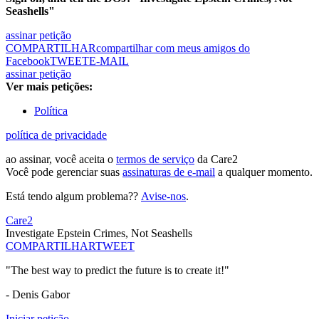
Seashells"
assinar petição
COMPARTILHAR
compartilhar com meus amigos do
Facebook
TWEET
E-MAIL
assinar petição
Ver mais petições:
Política
política de privacidade
ao assinar, você aceita o
termos de serviço
da Care2
Você pode gerenciar suas
assinaturas de e-mail
a qualquer momento.
Está tendo algum problema??
Avise-nos
.
Care2
Investigate Epstein Crimes, Not Seashells
COMPARTILHAR
TWEET
"The best way to predict the future is to create it!"
- Denis Gabor
Iniciar petição