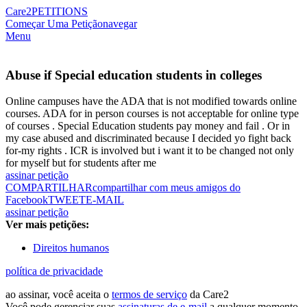
Care2
PETITIONS
Começar Uma Petição
navegar
Menu
Abuse if Special education students in colleges
Online campuses have the ADA that is not modified towards online
courses. ADA for in person courses is not acceptable for online type
of courses . Special Education students pay money and fail . Or in
my case abused and discriminated because I decided yo fight back
for-my rights . ICR is involved but i want it to be changed not only
for myself but for students after me
assinar petição
COMPARTILHAR
compartilhar com meus amigos do
Facebook
TWEET
E-MAIL
assinar petição
Ver mais petições:
Direitos humanos
política de privacidade
ao assinar, você aceita o
termos de serviço
da Care2
Você pode gerenciar suas
assinaturas de e-mail
a qualquer momento.