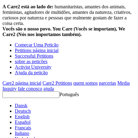
A Care2 está ao lado de:
humanitaristas, amantes dos animais,
feministas, agitadores de multidões, amantes da natureza, criativos,
curiosos por natureza e pessoas que realmente gostam de fazer a
coisa certa.
Vocês são o nosso povo. You Care (Vocês se importam), We
Care2 (Nós nos importamos também).
Começar Uma Petição
Petitions página inicial
Successful Petitions
sobre as petições
Activist University
Ajuda da petição
Care2 página inicial
Care2 Petitions
quem somos
parcerias
Media
Inquiry
fale conosco
ajuda
Português
Dansk
Deutsch
English
Español
Français
Italiano