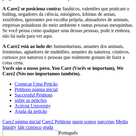
A Care2 se posiciona contra:
fanáticos, valentões que praticam o
bulling, negadores da ciência, misóginos, lobistas de armas,
xenófobos, ignorantes por escolha própria, abusadores de animais,
empresas poluidoras do meio ambiente e outras pessoas mesquinhas.
Se você pensa como qualquer uma dessas pessoas, pode ir embora,
não há nada para ver aqui.
A Care2 está ao lado de:
humanitaristas, amantes dos animais,
feministas, agitadores de multidões, amantes da natureza, criativos,
curiosos por natureza e pessoas que realmente gostam de fazer a
coisa certa.
Vocês são o nosso povo. You Care (Vocês se importam), We
Care2 (Nós nos importamos também).
Começar Uma Petição
Petitions página inicial
Successful Petitions
sobre as petições
Activist University
Ajuda da petição
Care2 página inicial
Care2 Petitions
quem somos
parcerias
Media
Inquiry
fale conosco
ajuda
Português