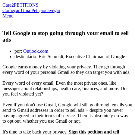
Care2
PETITIONS
Começar Uma Petição
navegar
Menu
Tell Google to stop going through your email to sell
ads
por:
Outlook.com
destinatário: Eric Schmidt, Executive Chairman of Google
Google earns money by violating your privacy. They go through
every word of your personal Gmail so they can target you with ads.
Every word of every email. Even the most private ones, like
messages about relationships, health care, finances, and more. Do
you feel violated yet?
Even if you don't use Gmail, Google will still go through emails you
send to Gmail addresses in order to sell ads -- despite you never
having agreed to their terms of service. There is absolutely no way
to opt out, whether you use Gmail or not.
It's time to take back your privacy.
Sign this petition and tell