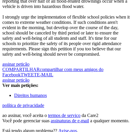
reporting that over half of all flood-related drownings occur when a
vehicle is driven into hazardous flood water.
I strongly urge the implementation of flexible school policies when it
comes to extreme weather conditions. If such conditions aren't
evident in the morning, but develop over the course of the day,
school should be canceled by third period or later to ensure the
safety and well-being of all students and staff. It's time for our
schools to prioritize the safety of its people over rigid attendance
requirements. Please sign this petition if you too believe that our
safety and well-being should never be compromised.
assinar petição
COMPARTILHAR
compartilhar com meus amigos do
Facebook
TWEET
E-MAIL
assinar petição
Ver mais petições:
Direitos humanos
política de privacidade
ao assinar, você aceita o
termos de serviço
da Care2
Você pode gerenciar suas
assinaturas de e-mail
a qualquer momento.
Está tendo algum problema??
Avise-nos
.