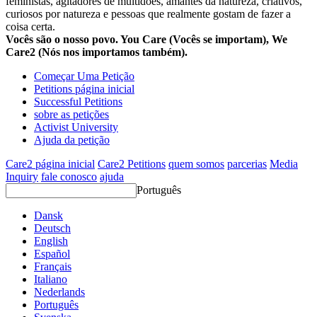
feministas, agitadores de multidões, amantes da natureza, criativos,
curiosos por natureza e pessoas que realmente gostam de fazer a
coisa certa.
Vocês são o nosso povo. You Care (Vocês se importam), We
Care2 (Nós nos importamos também).
Começar Uma Petição
Petitions página inicial
Successful Petitions
sobre as petições
Activist University
Ajuda da petição
Care2 página inicial
Care2 Petitions
quem somos
parcerias
Media
Inquiry
fale conosco
ajuda
Português
Dansk
Deutsch
English
Español
Français
Italiano
Nederlands
Português