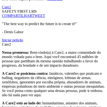
Care2
SAFETY FIRST LMS
COMPARTILHAR
TWEET
"The best way to predict the future is to create it!"
- Denis Gabor
Iniciar petição
Care2
Nossa promessa:
Bem-vindo(a) à Care2, a maior comunidade do
mundo voltada para o bem. Aqui você encontrará 45 milhões de
pessoas que partilham da mesma opinião trabalhando a favor do
progresso, da bondade e de um impacto duradouro.
A Care2 se posiciona contra:
fanáticos, valentões que praticam o
bulling, negadores da ciência, misóginos, lobistas de armas,
xenófobos, ignorantes por escolha própria, abusadores de animais,
empresas poluidoras do meio ambiente e outras pessoas mesquinhas.
Se você pensa como qualquer uma dessas pessoas, pode ir embora,
não há nada para ver aqui.
A Care2 está ao lado de:
humanitaristas, amantes dos animais,