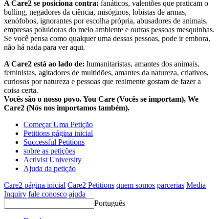
A Care2 se posiciona contra:
fanáticos, valentões que praticam o
bulling, negadores da ciência, misóginos, lobistas de armas,
xenófobos, ignorantes por escolha própria, abusadores de animais,
empresas poluidoras do meio ambiente e outras pessoas mesquinhas.
Se você pensa como qualquer uma dessas pessoas, pode ir embora,
não há nada para ver aqui.
A Care2 está ao lado de:
humanitaristas, amantes dos animais,
feministas, agitadores de multidões, amantes da natureza, criativos,
curiosos por natureza e pessoas que realmente gostam de fazer a
coisa certa.
Vocês são o nosso povo. You Care (Vocês se importam), We
Care2 (Nós nos importamos também).
Começar Uma Petição
Petitions página inicial
Successful Petitions
sobre as petições
Activist University
Ajuda da petição
Care2 página inicial
Care2 Petitions
quem somos
parcerias
Media
Inquiry
fale conosco
ajuda
Português