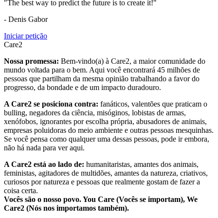
"The best way to predict the future is to create it!"
- Denis Gabor
Iniciar petição
Care2
Nossa promessa:
Bem-vindo(a) à Care2, a maior comunidade do
mundo voltada para o bem. Aqui você encontrará 45 milhões de
pessoas que partilham da mesma opinião trabalhando a favor do
progresso, da bondade e de um impacto duradouro.
A Care2 se posiciona contra:
fanáticos, valentões que praticam o
bulling, negadores da ciência, misóginos, lobistas de armas,
xenófobos, ignorantes por escolha própria, abusadores de animais,
empresas poluidoras do meio ambiente e outras pessoas mesquinhas.
Se você pensa como qualquer uma dessas pessoas, pode ir embora,
não há nada para ver aqui.
A Care2 está ao lado de:
humanitaristas, amantes dos animais,
feministas, agitadores de multidões, amantes da natureza, criativos,
curiosos por natureza e pessoas que realmente gostam de fazer a
coisa certa.
Vocês são o nosso povo. You Care (Vocês se importam), We
Care2 (Nós nos importamos também).