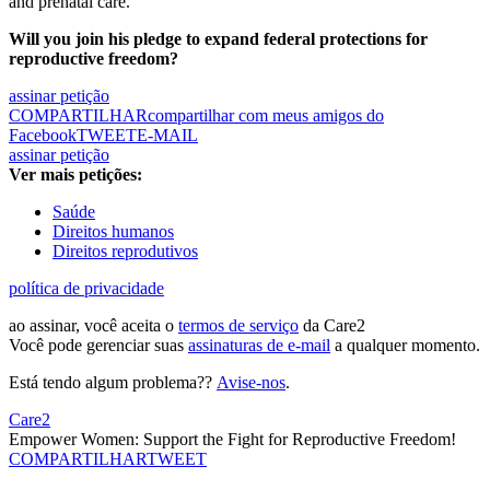
and prenatal care.
Will you join his pledge to expand federal protections for
reproductive freedom?
assinar petição
COMPARTILHAR
compartilhar com meus amigos do
Facebook
TWEET
E-MAIL
assinar petição
Ver mais petições:
Saúde
Direitos humanos
Direitos reprodutivos
política de privacidade
ao assinar, você aceita o
termos de serviço
da Care2
Você pode gerenciar suas
assinaturas de e-mail
a qualquer momento.
Está tendo algum problema??
Avise-nos
.
Care2
Empower Women: Support the Fight for Reproductive Freedom!
COMPARTILHAR
TWEET