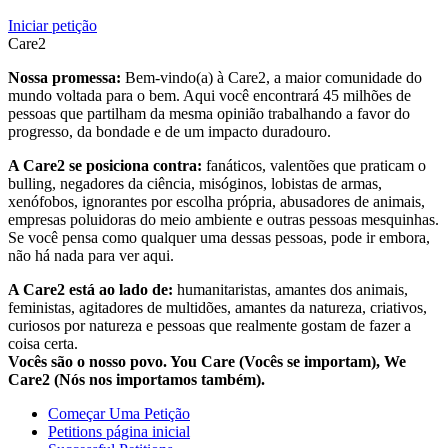
Iniciar petição
Care2
Nossa promessa:
Bem-vindo(a) à Care2, a maior comunidade do
mundo voltada para o bem. Aqui você encontrará 45 milhões de
pessoas que partilham da mesma opinião trabalhando a favor do
progresso, da bondade e de um impacto duradouro.
A Care2 se posiciona contra:
fanáticos, valentões que praticam o
bulling, negadores da ciência, misóginos, lobistas de armas,
xenófobos, ignorantes por escolha própria, abusadores de animais,
empresas poluidoras do meio ambiente e outras pessoas mesquinhas.
Se você pensa como qualquer uma dessas pessoas, pode ir embora,
não há nada para ver aqui.
A Care2 está ao lado de:
humanitaristas, amantes dos animais,
feministas, agitadores de multidões, amantes da natureza, criativos,
curiosos por natureza e pessoas que realmente gostam de fazer a
coisa certa.
Vocês são o nosso povo. You Care (Vocês se importam), We
Care2 (Nós nos importamos também).
Começar Uma Petição
Petitions página inicial