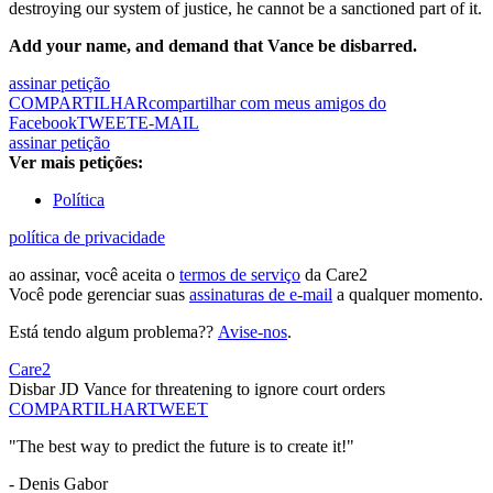
destroying our system of justice, he cannot be a sanctioned part of it.
Add your name, and demand that Vance be disbarred.
assinar petição
COMPARTILHAR
compartilhar com meus amigos do
Facebook
TWEET
E-MAIL
assinar petição
Ver mais petições:
Política
política de privacidade
ao assinar, você aceita o
termos de serviço
da Care2
Você pode gerenciar suas
assinaturas de e-mail
a qualquer momento.
Está tendo algum problema??
Avise-nos
.
Care2
Disbar JD Vance for threatening to ignore court orders
COMPARTILHAR
TWEET
"The best way to predict the future is to create it!"
- Denis Gabor