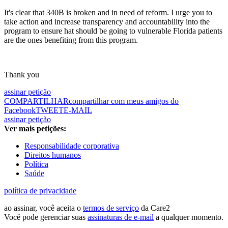
It's clear that 340B is broken and in need of reform. I urge you to
take action and increase transparency and accountability into the
program to ensure hat should be going to vulnerable Florida patients
are the ones benefiting from this program.
Thank you
assinar petição
COMPARTILHAR
compartilhar com meus amigos do
Facebook
TWEET
E-MAIL
assinar petição
Ver mais petições:
Responsabilidade corporativa
Direitos humanos
Política
Saúde
política de privacidade
ao assinar, você aceita o
termos de serviço
da Care2
Você pode gerenciar suas
assinaturas de e-mail
a qualquer momento.