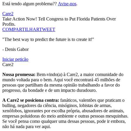
Está tendo algum problema??
Avise-nos
.
Care2
Take Action Now! Tell Congress to Put Florida Patients Over
Profits.
COMPARTILHAR
TWEET
"The best way to predict the future is to create it!"
- Denis Gabor
Iniciar petição
Care2
Nossa promessa:
Bem-vindo(a) à Care2, a maior comunidade do
mundo voltada para o bem. Aqui você encontrará 45 milhões de
pessoas que partilham da mesma opinião trabalhando a favor do
progresso, da bondade e de um impacto duradouro.
A Care2 se posiciona contra:
fanáticos, valentões que praticam o
bulling, negadores da ciência, misóginos, lobistas de armas,
xenófobos, ignorantes por escolha própria, abusadores de animais,
empresas poluidoras do meio ambiente e outras pessoas mesquinhas.
Se você pensa como qualquer uma dessas pessoas, pode ir embora,
não há nada para ver aqui.