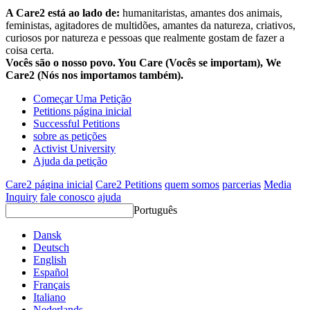
A Care2 está ao lado de:
humanitaristas, amantes dos animais,
feministas, agitadores de multidões, amantes da natureza, criativos,
curiosos por natureza e pessoas que realmente gostam de fazer a
coisa certa.
Vocês são o nosso povo. You Care (Vocês se importam), We
Care2 (Nós nos importamos também).
Começar Uma Petição
Petitions página inicial
Successful Petitions
sobre as petições
Activist University
Ajuda da petição
Care2 página inicial
Care2 Petitions
quem somos
parcerias
Media
Inquiry
fale conosco
ajuda
Português
Dansk
Deutsch
English
Español
Français
Italiano
Nederlands