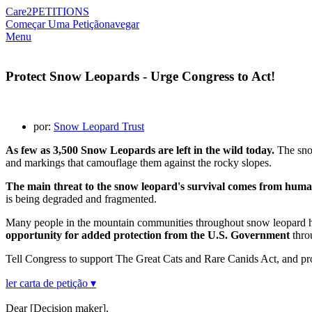
Care2
PETITIONS
Começar Uma Petição
navegar
Menu
Protect Snow Leopards - Urge Congress to Act!
por:
Snow Leopard Trust
As few as 3,500 Snow Leopards are left in the wild today.
The snow
and markings that camouflage them against the rocky slopes.
The main threat to the snow leopard's survival comes from human
is being degraded and fragmented.
Many people in the mountain communities throughout snow leopard habi
opportunity for added protection from the U.S. Government
thro
Tell Congress to support The Great Cats and Rare Canids Act, and pr
ler carta de petição ▾
Dear [Decision maker],