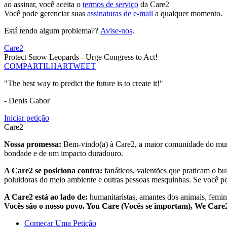
ao assinar, você aceita o
termos de serviço
da Care2
Você pode gerenciar suas
assinaturas de e-mail
a qualquer momento.
Está tendo algum problema??
Avise-nos
.
Care2
Protect Snow Leopards - Urge Congress to Act!
COMPARTILHAR
TWEET
"The best way to predict the future is to create it!"
- Denis Gabor
Iniciar petição
Care2
Nossa promessa:
Bem-vindo(a) à Care2, a maior comunidade do mund
bondade e de um impacto duradouro.
A Care2 se posiciona contra:
fanáticos, valentões que praticam o bu
poluidoras do meio ambiente e outras pessoas mesquinhas. Se você pe
A Care2 está ao lado de:
humanitaristas, amantes dos animais, femini
Vocês são o nosso povo. You Care (Vocês se importam), We Car
Começar Uma Petição