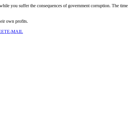
ts while you suffer the consequences of government corruption. The time
heir own profits.
EET
E-MAIL