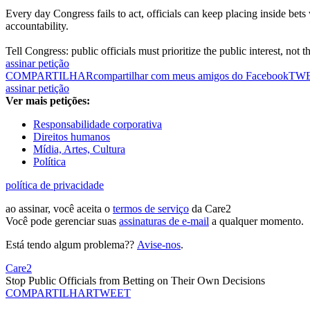
Every day Congress fails to act, officials can keep placing inside be
accountability.
Tell Congress: public officials must prioritize the public interest, not t
assinar petição
COMPARTILHAR
compartilhar com meus amigos do Facebook
TW
assinar petição
Ver mais petições:
Responsabilidade corporativa
Direitos humanos
Mídia, Artes, Cultura
Política
política de privacidade
ao assinar, você aceita o
termos de serviço
da Care2
Você pode gerenciar suas
assinaturas de e-mail
a qualquer momento.
Está tendo algum problema??
Avise-nos
.
Care2
Stop Public Officials from Betting on Their Own Decisions
COMPARTILHAR
TWEET