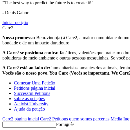
"The best way to predict the future is to create it!"
- Denis Gabor
Iniciar petição
Care2
Nossa promessa:
Bem-vindo(a) à Care2, a maior comunidade do mund
bondade e de um impacto duradouro.
A Care2 se posiciona contra:
fanáticos, valentões que praticam o bu
poluidoras do meio ambiente e outras pessoas mesquinhas. Se você pe
A Care2 está ao lado de:
humanitaristas, amantes dos animais, femini
Vocês são o nosso povo. You Care (Vocês se importam), We Car
Começar Uma Petição
Petitions página inicial
Successful Petitions
sobre as petições
Activist University
Ajuda da petição
Care2 página inicial
Care2 Petitions
quem somos
parcerias
Media Inq
Português