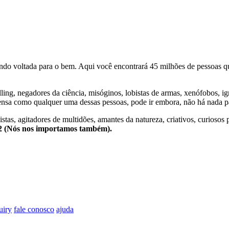
o voltada para o bem. Aqui você encontrará 45 milhões de pessoas qu
lling, negadores da ciência, misóginos, lobistas de armas, xenófobos, i
nsa como qualquer uma dessas pessoas, pode ir embora, não há nada pa
stas, agitadores de multidões, amantes da natureza, criativos, curiosos 
e2 (Nós nos importamos também).
uiry
fale conosco
ajuda