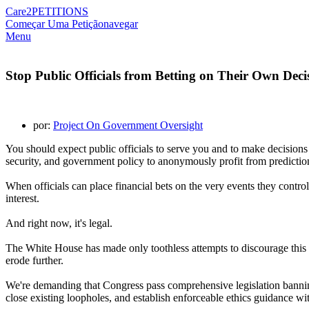
Care2
PETITIONS
Começar Uma Petição
navegar
Menu
Stop Public Officials from Betting on Their Own Deci
por:
Project On Government Oversight
You should expect public officials to serve you and to make decisions i
security, and government policy to anonymously profit from prediction
When officials can place financial bets on the very events they control,
interest.
And right now, it's legal.
The White House has made only toothless attempts to discourage this be
erode further.
We're demanding that Congress pass comprehensive legislation bannin
close existing loopholes, and establish enforceable ethics guidance wit