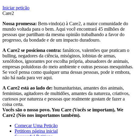
Iniciar petição
Care2
Nossa promessa:
Bem-vindo(a) à Care2, a maior comunidade do
mundo voltada para o bem. Aqui você encontrará 45 milhões de
pessoas que partilham da mesma opinião trabalhando a favor do
progresso, da bondade e de um impacto duradouro.
A Care2 se posiciona contra:
fanáticos, valentões que praticam o
bulling, negadores da ciência, misóginos, lobistas de armas,
xenófobos, ignorantes por escolha própria, abusadores de animais,
empresas poluidoras do meio ambiente e outras pessoas mesquinhas.
Se você pensa como qualquer uma dessas pessoas, pode ir embora,
não há nada para ver aqui.
A Care2 está ao lado de:
humanitaristas, amantes dos animais,
feministas, agitadores de multidões, amantes da natureza, criativos,
curiosos por natureza e pessoas que realmente gostam de fazer a
coisa certa.
Vocês são o nosso povo. You Care (Vocês se importam), We
Care2 (Nós nos importamos também).
Começar Uma Petição
Petitions página inicial