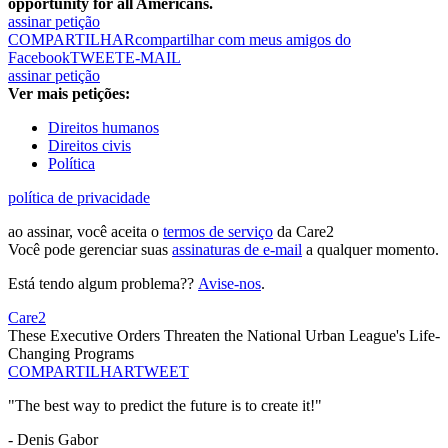
opportunity for all Americans.
assinar petição
COMPARTILHAR
compartilhar com meus amigos do
Facebook
TWEET
E-MAIL
assinar petição
Ver mais petições:
Direitos humanos
Direitos civis
Política
política de privacidade
ao assinar, você aceita o
termos de serviço
da Care2
Você pode gerenciar suas
assinaturas de e-mail
a qualquer momento.
Está tendo algum problema??
Avise-nos
.
Care2
These Executive Orders Threaten the National Urban League's Life-
Changing Programs
COMPARTILHAR
TWEET
"The best way to predict the future is to create it!"
- Denis Gabor