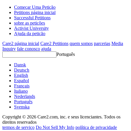
Começar Uma Petição
Petitions página inicial
Successful Petitions
sobre as petições
Activist University
Ajuda da petição
Care2 página inicial
Care2 Petitions
quem somos
parcerias
Media
Inquiry
fale conosco
ajuda
Português
Dansk
Deutsch
English
Español
Français
Italiano
Nederlands
Português
Svenska
Copyright © 2026 Care2.com, inc. e seus licenciantes. Todos os
direitos reservados
termos de serviço
Do Not Sell My Info
política de privacidade