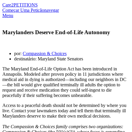
Care2
PETITIONS
Começar Uma Petição
navegar
Menu
Marylanders Deserve End-of-Life Autonomy
por:
Compassion & Choices
destinatário: Maryland State Senators
The Maryland End-of-Life Option Act has been introduced in
Annapolis. Modeled after proven policy in 11 jurisdictions where
medical aid in dying is authorized—including our neighbors in DC
—the bill would give qualified terminally ill adults the option to
request and receive medication they could self-ingest to die
peacefully if their suffering becomes unbearable.
Access to a peaceful death should not be determined by where you
live. Contact your lawmakers today and tell them that terminally ill
Marylanders deserve to make their own medical decisions.
The Compassion & Choices family comprises two organizations:
Compassion & Choices (the 501(c)(3)), whose focus is expanding