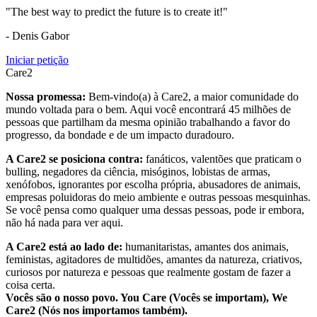
"The best way to predict the future is to create it!"
- Denis Gabor
Iniciar petição
Care2
Nossa promessa:
Bem-vindo(a) à Care2, a maior comunidade do
mundo voltada para o bem. Aqui você encontrará 45 milhões de
pessoas que partilham da mesma opinião trabalhando a favor do
progresso, da bondade e de um impacto duradouro.
A Care2 se posiciona contra:
fanáticos, valentões que praticam o
bulling, negadores da ciência, misóginos, lobistas de armas,
xenófobos, ignorantes por escolha própria, abusadores de animais,
empresas poluidoras do meio ambiente e outras pessoas mesquinhas.
Se você pensa como qualquer uma dessas pessoas, pode ir embora,
não há nada para ver aqui.
A Care2 está ao lado de:
humanitaristas, amantes dos animais,
feministas, agitadores de multidões, amantes da natureza, criativos,
curiosos por natureza e pessoas que realmente gostam de fazer a
coisa certa.
Vocês são o nosso povo. You Care (Vocês se importam), We
Care2 (Nós nos importamos também).