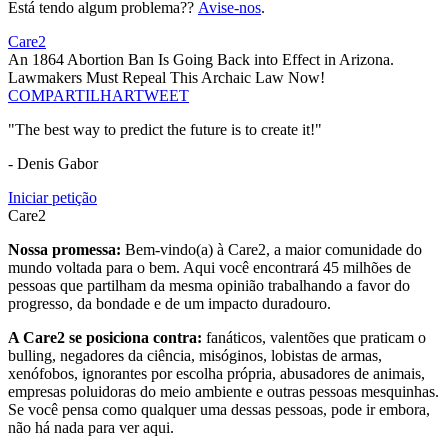
Está tendo algum problema??
Avise-nos
.
Care2
An 1864 Abortion Ban Is Going Back into Effect in Arizona.
Lawmakers Must Repeal This Archaic Law Now!
COMPARTILHAR
TWEET
"The best way to predict the future is to create it!"
- Denis Gabor
Iniciar petição
Care2
Nossa promessa:
Bem-vindo(a) à Care2, a maior comunidade do
mundo voltada para o bem. Aqui você encontrará 45 milhões de
pessoas que partilham da mesma opinião trabalhando a favor do
progresso, da bondade e de um impacto duradouro.
A Care2 se posiciona contra:
fanáticos, valentões que praticam o
bulling, negadores da ciência, misóginos, lobistas de armas,
xenófobos, ignorantes por escolha própria, abusadores de animais,
empresas poluidoras do meio ambiente e outras pessoas mesquinhas.
Se você pensa como qualquer uma dessas pessoas, pode ir embora,
não há nada para ver aqui.