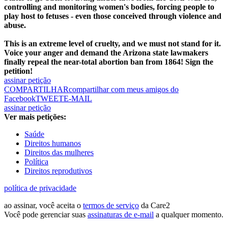
controlling and monitoring women's bodies, forcing people to
play host to fetuses - even those conceived through violence and
abuse.
This is an extreme level of cruelty, and we must not stand for it.
Voice your anger and demand the Arizona state lawmakers
finally repeal the near-total abortion ban from 1864! Sign the
petition!
assinar petição
COMPARTILHAR
compartilhar com meus amigos do
Facebook
TWEET
E-MAIL
assinar petição
Ver mais petições:
Saúde
Direitos humanos
Direitos das mulheres
Política
Direitos reprodutivos
política de privacidade
ao assinar, você aceita o
termos de serviço
da Care2
Você pode gerenciar suas
assinaturas de e-mail
a qualquer momento.