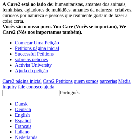
A Care2 está ao lado de:
humanitaristas, amantes dos animais,
feministas, agitadores de multidões, amantes da natureza, criativos,
curiosos por natureza e pessoas que realmente gostam de fazer a
coisa certa.
Vocês são o nosso povo. You Care (Vocês se importam), We
Care2 (Nós nos importamos também).
Começar Uma Petição
Petitions página inicial
Successful Petitions
sobre as petições
Activist University
Ajuda da petição
Care2 página inicial
Care2 Petitions
quem somos
parcerias
Media
Inquiry
fale conosco
ajuda
Português
Dansk
Deutsch
English
Español
Français
Italiano
Nederlands