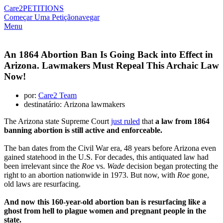
Care2
PETITIONS
Começar Uma Petição
navegar
Menu
An 1864 Abortion Ban Is Going Back into Effect in
Arizona. Lawmakers Must Repeal This Archaic Law
Now!
por:
Care2 Team
destinatário: Arizona lawmakers
The Arizona state Supreme Court
just ruled
that
a law from 1864
banning abortion is still active and enforceable.
The ban dates from the Civil War era, 48 years before Arizona even
gained statehood in the U.S. For decades, this antiquated law had
been irrelevant since the
Roe
vs.
Wade
decision began protecting the
right to an abortion nationwide in 1973. But now, with
Roe
gone,
old laws are resurfacing.
And now this 160-year-old abortion ban is resurfacing like a
ghost from hell to plague women and pregnant people in the
state.