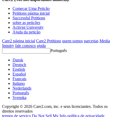
Começar Uma Petição
Petitions página inicial
Successful Petitions
sobre as petições
Activist University
Ajuda da petição
Care2 página inicial
Care2 Petitions
quem somos
parcerias
Media
Inquiry
fale conosco
ajuda
Português
Dansk
Deutsch
English
Español
Français
Italiano
Nederlands
Português
Svenska
Copyright © 2026 Care2.com, inc. e seus licenciantes. Todos os
direitos reservados
termos de serviço
Do Not Sell My Info
política de privacidade