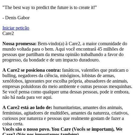
"The best way to predict the future is to create it!"
- Denis Gabor
Iniciar petição
Care2
Nossa promessa:
Bem-vindo(a) à Care2, a maior comunidade do
mundo voltada para o bem. Aqui você encontrará 45 milhões de
pessoas que partilham da mesma opinião trabalhando a favor do
progresso, da bondade e de um impacto duradouro.
A Care2 se posiciona contra:
fanáticos, valentões que praticam o
bulling, negadores da ciência, misóginos, lobistas de armas,
xenófobos, ignorantes por escolha própria, abusadores de animais,
empresas poluidoras do meio ambiente e outras pessoas mesquinhas.
Se você pensa como qualquer uma dessas pessoas, pode ir embora,
não há nada para ver aqui.
A Care2 está ao lado de:
humanitaristas, amantes dos animais,
feministas, agitadores de multidões, amantes da natureza, criativos,
curiosos por natureza e pessoas que realmente gostam de fazer a
coisa certa.
Vocês são o nosso povo. You Care (Vocês se importam), We
Care2 (Nós nos importamos também).