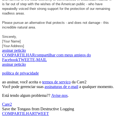
is far out of step with the wishes of the American public - who have
repeatedly voiced their strong support for the protection of our remaining
roadless areas.
Please pursue an alternative that protects - and does not damage - this
incredible natural area.
Sincerely,
[Your Name]
[Your Address]
assinar petição
COMPARTILHAR
compartilhar com meus amigos do
Facebook
TWEET
E-MAIL
assinar petição
política de privacidade
ao assinar, você aceita o
termos de serviço
da Care2
Você pode gerenciar suas
assinaturas de e-mail
a qualquer momento.
Está tendo algum problema??
Avise-nos
.
Care2
Save the Tongass from Destructive Logging
COMPARTILHAR
TWEET