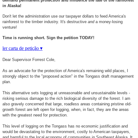
demand permanent protection and influence the fate of the rainforest
in Alaska!
Don't let the administration use our taxpayer dollars to feed America's
rainforest to the timber industry. It's destructive
and
a money-losing
venture!
Time is running short. Sign the petition TODAY!
ler carta de petição ▾
Dear Supervisor Forrest Cole,
As an advocate for the protection of America's remaining wild places, I
strongly object to the "proposed action" in the Tongass draft management
plan.
This alternative sets logging at unreasonable and unsustainable levels -
risking serious damage to the rich biological diversity of the forest. I am
also gravely concerned that large, roadless areas containing pristine old-
growth forest are left open for logging, when, in fact, they are the areas
with the greatest need for protection.
This level of logging on the Tongass has no economic justification and
would be devastating to the environment, costly to American taxpayers,
and harmful to the local economy of communities in Southeast Alaska. It